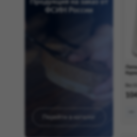
Продукция на заказ от
ФСИН России
Лапш
Кури
Вес:
0
104
Перейти в каталог