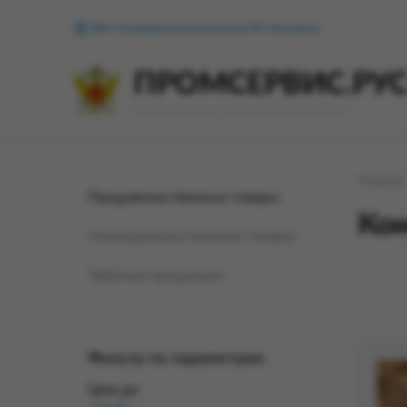
ФКУ Исправительная колония №1 (Копейск)
ПРОМСЕРВИС.РУ
сервис удалённого формирования заказов
Главная
Продовольственные товары
Кон
Непродовольственные товары
Табачная продукция
Фильтр по параметрам
Цена до: