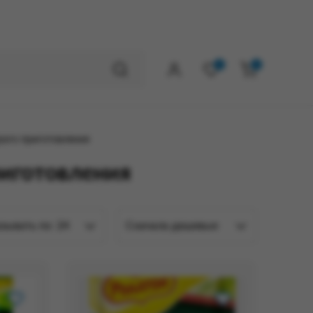
0
0
рого приготовления
риготовления
зывать по
24
Сначала дешевые