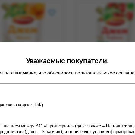
Уважаемые покупатели!
атите внимание, что обновилось пользовательское соглаше
 АБРИКО 270 гр. Абрикос
Джем АБРИКО 270 гр.
Клубничный д/п
.27 кг
Вес:
0.27 кг
.00 ₽
268.00 ₽
жданского кодекса РФ)
В корзину
В ко
оглашением между АО «Промсервис» (далее также – Исполнитель
едприятия (далее – Заказчик), и определяет условия формирова