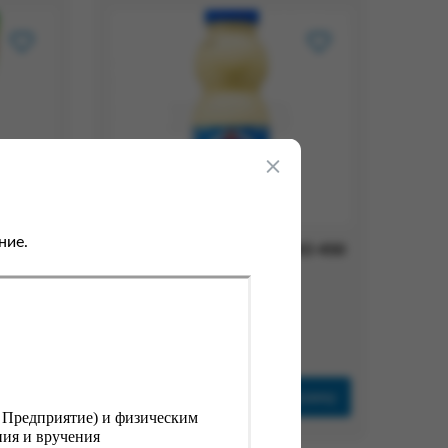
ние.
Сгущёнка МАРИМОЛОКО 450
гр. ТУ 8,5% пэт
Вес:
0.45 кг
289.00 ₽
рзину
В корзину
, Предприятие) и физическим
ния и вручения