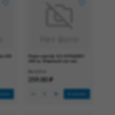
во 240
Пюре картоф. б/п КУНЦЕВО
240 гр. Жареный лук пак.
Вес:
0.24 кг
259.00 ₽
рзину
В корзину