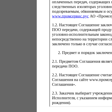
оплаченных передач, содержащих 
следственных изоляторах уголовн
подозреваемым, обвиняемым и ос
www.промсервис.рус
АО «Промсе
1.2. Настоящее Соглашение заклю
ПОО передачи, содержащей проду
уголовно-исполнительным законод
непосредственно на территории с
заключено только в случае согла
Предмет и порядок заключен
2.1. Предметом Соглашения являет
передачи ПОО.
Мёд 
2.2. Настоящее Соглашение счита
Соглашения на сайте www.промсерв
Вес:
0
Соглашения».
327
2.3. Заказчик выбирает учреждени
Исполнителя, с указанием информа
рождения).
При заполнении личных данных За