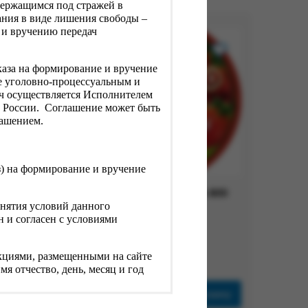
держащимся под стражей в
ния в виде лишения свободы –
 и вручению передач
каза на формирование и вручение
е уголовно-процессуальным и
ач осуществляется Исполнителем
Н России. Соглашение может быть
лашением.
з) на формирование и вручение
Повидло СЛАДКОЕЖКА 800
нятия условий данного
гр. клуб./ябл.
 и согласен с условиями
Вес:
0.8 кг
387.00 ₽
рукциями, размещенными на сайте
я отчество, день, месяц и год
рзину
В корзину
ь вводимой информации является