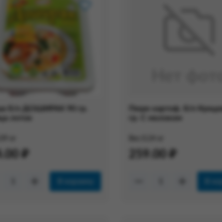
а б/п ДОШИРАК 90 гр.
Пюре картоф. б/п Кунце
ца лоток
гр. С молоком
.09 кг
Вес:
0.24 кг
.00 ₽
259.00 ₽
В корзину
В ко