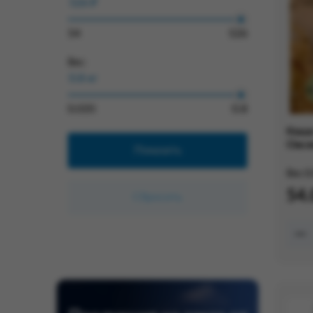
54
526
Вес:
0.035
0.8
Каша
Овся
Вес:
0
54.