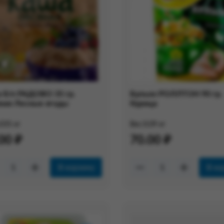
 б/п РАДОВО 35 гр.
Бульон РОЛЛТОН 90 гр.
ная Лесные ягоды
Курица
.035 кг
Вес:
0.09 кг
00 ₽
70.00 ₽
В корзину
В ко