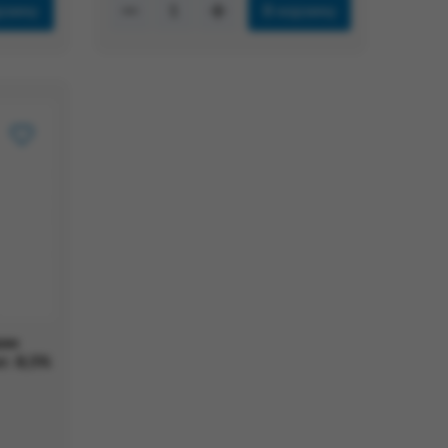
ской картой, через систему
рзину
В корзину
ис.рус
).
одтверждения списания денежных
ых программных решений на адрес
w.промсервис.рус
.
равляет письмо с уникальным
ом кабинете на сайте
олучения оплаченного заказа
льств, не зависящих от
ржания требованиями и
исправительных учреждений
ром
ющего законодательства Российской
. 8,5%
, если Товар не был в