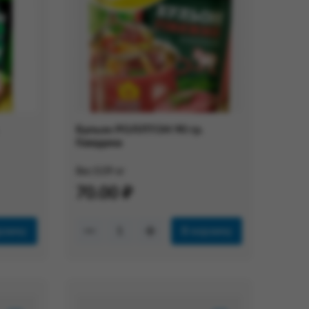
Бульон РОЛЛТОН 90 гр.
Говядина
Вес:
0.09 кг
70.00 ₽
рзину
В корзину