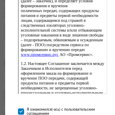
(далее – Заказчик), и определяет условия
Оформление заказа
формирования и вручения
Проверьте правильность ввода информации: позиции заказа,
оплаченных передач, содержащих продукты
выбор местоположения, данные о покупателе. Нажмите
питания и предметы первой необходимости
кнопку «Оформить заказ».
лицам, содержащимся под стражей в
следственных изоляторах уголовно-
Наш сервис запоминает данные о пользователе, информацию
исполнительной системы и/или отбывающим
о заказе и в следующий раз предложит вам повторить к
вводу данные предыдущего заказа. Если условия вам не
уголовные наказания в виде лишения свободы
подходят, выбирайте другие варианты.
– подозреваемым, обвиняемым и осужденным
(далее - ПОО) посредством сервиса по
формированию и вручению передач
www.промсервис.рус
АО «Промсервис».
ПРОМСЕРВИС.РУС
1.2. Настоящее Соглашение заключается между
Заказчиком и Исполнителем перед
сервис удалённого формирования заказов
оформлением заказа на формирование и
вручение ПОО передачи, содержащей
support@fguppromservis.ru
продукты питания и предметы первой
необходимости, не запрещенные уголовно-
процессуальным и уголовно-исполнительным
Время работы поддержки:
Пн - Чт, 8.00 - 17.00
законодательством (далее - передача).
Пт - 8.00 - 16.00
Формирование и вручение передач
по местному времени выбранного ФКУ
осуществляется Исполнителем
Я ознакомился(-ась) с пользовательским
непосредственно на территории следственного
соглашением