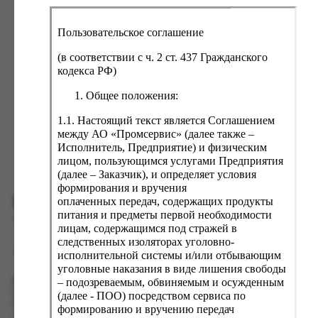
ка, крупа, макаронные изделия
ксофонные карты связи
со, птица, колбасы
кстиль, одежда, обувь, белье
Пользовательское соглашение
ощи, зелень, фрукты, ягоды
аковочные пакеты
(в соответствии с ч. 2 ст. 437 Гражданского
Забыли пароль?
ченье, пряники, вафли, зефир
зяйственные товары
кодекса РФ)
ба, икра, морепродукты
ектротовары
Общее положения:
хар, соль, приправы, специи
1.1. Настоящий текст является Соглашением
между АО «Промсервис» (далее также –
ортивное питание
Зарегистрироваться
Исполнитель, Предприятие) и физическим
вары для животных
лицом, пользующимся услугами Предприятия
(далее – Заказчик), и определяет условия
рты, пирожные, кексы, рулеты
формирования и вручения
ПРОМСЕРВИС.РУС
ляльные и кошерные продукты
оплаченных передач, содержащих продукты
питания и предметы первой необходимости
еб, хлебобулочные изделия
сервис удалённого формирования заказов
лицам, содержащимся под стражей в
следственных изоляторах уголовно-
й, кофе, какао
support@fguppromservis.ru
исполнительной системы и/или отбывающим
псы, сухарики, сухофрукты, орехи, семечки
уголовные наказания в виде лишения свободы
– подозреваемым, обвиняемым и осужденным
Время работы поддержки:
колад, шоколадные батончики
Пн - Чт, 8.00 - 17.00
(далее - ПОО) посредством сервиса по
Пт - 8.00 - 16.00
формированию и вручению передач
по местному времени выбранного ФКУ