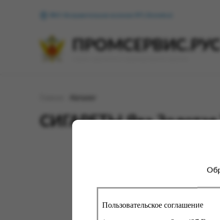
ФКУ Исправительная колония №1 (Копейск)
ПРОМСЕРВИС.РУ
сервис удалённого формирования заказов
Главная
Каталог
СИГАРЕТЫ Ява Золотая 
Обр
Для 
сайт
про
вы с
Пользовательское соглашение
помо