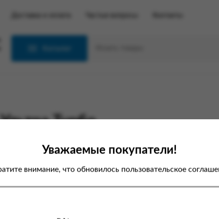
Доставка и оплата
Частые вопросы
Контакты
С
Каталог
Ультра Турбо
Уважаемые покупатели!
атите внимание, что обновилось пользовательское соглаше
первой авторизации на новом
е вам необходимо пройти
цедуру
сброса пароля
, после чего
можете авторизовываться с
щью нового пароля.