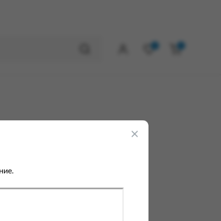
0
0
ние.