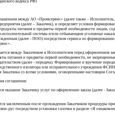
жданского кодекса РФ)
Войти
оглашением между АО «Промсервис» (далее также – Исполнитель
едприятия (далее – Заказчик), и определяет условия формирова
тра данного раздела требуется
продукты питания и предметы первой необходимости лицам, со
я
о-исполнительной системы и/или отбывающим уголовные наказа
ужденным (далее - ПОО) посредством сервиса по формированию
рвис».
чается между Заказчиком и Исполнителем перед оформлением за
кты питания и предметы первой необходимости, не запрещенны
ательством (далее - передача). Формирование и вручение перед
ледственного изолятора или исправительного учреждения ФСИ
сия Заказчика со всеми условиями, оговоренными настоящим Сог
?
ия соглашения:
ся оказание Заказчику услуг по оформлению заказа (далее - Зака
ется заключенным после прохождения Заказчиком процедуры при
ис.рус посредством установки галочки в разделе «Я ознакомлен
Зарегистрироваться