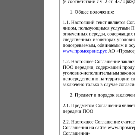
(в соответствии с ч. 2 ст. 437 Гра
Общее положения:
1.1. Настоящий текст является С
лицом, пользующимся услугами Пр
Для просмо
оплаченных передач, содержащих 
авторизаци
следственных изоляторах уголовн
подозреваемым, обвиняемым и ос
www.промсервис.рус
АО «Промсе
1.2. Настоящее Соглашение заклю
ПОО передачи, содержащей проду
уголовно-исполнительным законод
непосредственно на территории с
заключено только в случае согла
Забыли пароль
Предмет и порядок заключен
2.1. Предметом Соглашения являет
передачи ПОО.
2.2. Настоящее Соглашение счита
Соглашения на сайте www.промсерв
Соглашения».