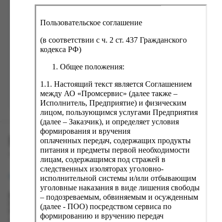
ка, крупа, макаронные изделия
ксофонные карты связи
со, птица, колбасы
кстиль, одежда, обувь, белье
Пользовательское соглашение
ощи, зелень, фрукты, ягоды
аковочные пакеты
(в соответствии с ч. 2 ст. 437 Гражданского
Забыли пароль?
ченье, пряники, вафли, зефир
зяйственные товары
кодекса РФ)
ба, икра, морепродукты
ектротовары
Общее положения:
хар, соль, приправы, специи
1.1. Настоящий текст является Соглашением
между АО «Промсервис» (далее также –
ортивное питание
Зарегистрироваться
Исполнитель, Предприятие) и физическим
вары для животных
лицом, пользующимся услугами Предприятия
(далее – Заказчик), и определяет условия
рты, пирожные, кексы, рулеты
формирования и вручения
ПРОМСЕРВИС.РУС
ляльные и кошерные продукты
оплаченных передач, содержащих продукты
питания и предметы первой необходимости
еб, хлебобулочные изделия
сервис удалённого формирования заказов
лицам, содержащимся под стражей в
следственных изоляторах уголовно-
й, кофе, какао
support@fguppromservis.ru
исполнительной системы и/или отбывающим
псы, сухарики, сухофрукты, орехи, семечки
уголовные наказания в виде лишения свободы
– подозреваемым, обвиняемым и осужденным
Время работы поддержки:
колад, шоколадные батончики
Пн - Чт, 8.00 - 17.00
(далее - ПОО) посредством сервиса по
Пт - 8.00 - 16.00
формированию и вручению передач
по местному времени выбранного ФКУ