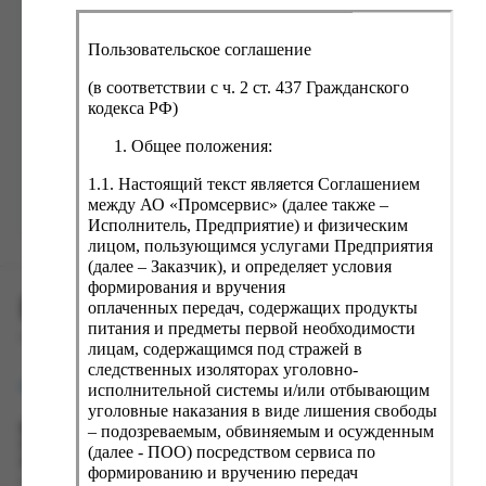
ка, крупа, макаронные изделия
ксофонные карты связи
со, птица, колбасы
кстиль, одежда, обувь, белье
Пользовательское соглашение
ощи, зелень, фрукты, ягоды
аковочные пакеты
(в соответствии с ч. 2 ст. 437 Гражданского
Забыли пароль?
ченье, пряники, вафли, зефир
зяйственные товары
кодекса РФ)
ба, икра, морепродукты
ектротовары
Общее положения:
хар, соль, приправы, специи
1.1. Настоящий текст является Соглашением
между АО «Промсервис» (далее также –
ортивное питание
Зарегистрироваться
Исполнитель, Предприятие) и физическим
вары для животных
лицом, пользующимся услугами Предприятия
(далее – Заказчик), и определяет условия
рты, пирожные, кексы, рулеты
формирования и вручения
ПРОМСЕРВИС.РУС
ляльные и кошерные продукты
оплаченных передач, содержащих продукты
питания и предметы первой необходимости
еб, хлебобулочные изделия
сервис удалённого формирования заказов
лицам, содержащимся под стражей в
следственных изоляторах уголовно-
й, кофе, какао
support@fguppromservis.ru
исполнительной системы и/или отбывающим
псы, сухарики, сухофрукты, орехи, семечки
уголовные наказания в виде лишения свободы
– подозреваемым, обвиняемым и осужденным
Время работы поддержки:
колад, шоколадные батончики
Пн - Чт, 8.00 - 17.00
(далее - ПОО) посредством сервиса по
Пт - 8.00 - 16.00
формированию и вручению передач
по местному времени выбранного ФКУ