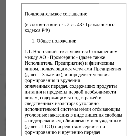
ка, крупа, макаронные изделия
ксофонные карты связи
со, птица, колбасы
кстиль, одежда, обувь, белье
Пользовательское соглашение
ощи, зелень, фрукты, ягоды
аковочные пакеты
(в соответствии с ч. 2 ст. 437 Гражданского
Забыли пароль?
ченье, пряники, вафли, зефир
зяйственные товары
кодекса РФ)
ба, икра, морепродукты
ектротовары
Общее положения:
хар, соль, приправы, специи
1.1. Настоящий текст является Соглашением
между АО «Промсервис» (далее также –
ортивное питание
Зарегистрироваться
Исполнитель, Предприятие) и физическим
вары для животных
лицом, пользующимся услугами Предприятия
(далее – Заказчик), и определяет условия
рты, пирожные, кексы, рулеты
формирования и вручения
ПРОМСЕРВИС.РУС
ляльные и кошерные продукты
оплаченных передач, содержащих продукты
питания и предметы первой необходимости
еб, хлебобулочные изделия
сервис удалённого формирования заказов
лицам, содержащимся под стражей в
следственных изоляторах уголовно-
й, кофе, какао
support@fguppromservis.ru
исполнительной системы и/или отбывающим
псы, сухарики, сухофрукты, орехи, семечки
уголовные наказания в виде лишения свободы
– подозреваемым, обвиняемым и осужденным
Время работы поддержки:
колад, шоколадные батончики
Пн - Чт, 8.00 - 17.00
(далее - ПОО) посредством сервиса по
Пт - 8.00 - 16.00
формированию и вручению передач
по местному времени выбранного ФКУ