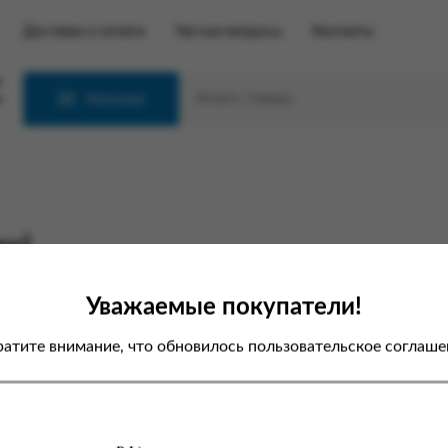
Доставка и оплата
Частые вопросы
Контакты
С
Каталог
xi
Уважаемые покупатели!
атите внимание, что обновилось пользовательское соглаше
первой авторизации на новом
е вам необходимо пройти
цедуру
сброса пароля
, после чего
можете авторизовываться с
щью нового пароля.