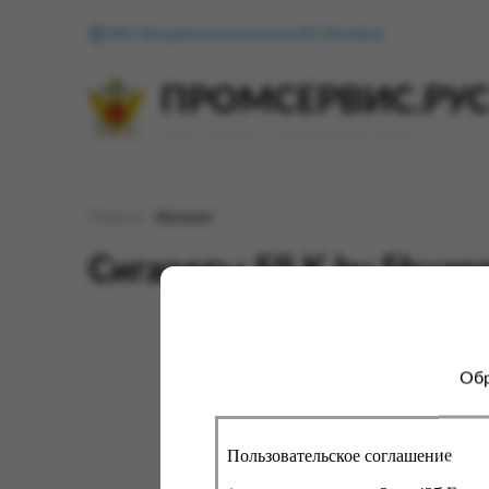
ФКУ Исправительная колония №1 (Копейск)
ПРОМСЕРВИС.РУ
сервис удалённого формирования заказов
Главная
Каталог
Сигареты SILK by Shuang
Обр
Для 
сайт
про
вы с
Пользовательское соглашение
помо