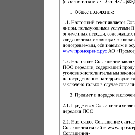
(в соответствии с ч. 2 ст. 437 Гра
Общее положения:
1.1. Настоящий текст является С
лицом, пользующимся услугами Пр
Для просмо
оплаченных передач, содержащих 
авторизаци
следственных изоляторах уголовн
подозреваемым, обвиняемым и ос
www.промсервис.рус
АО «Промсе
1.2. Настоящее Соглашение заклю
ПОО передачи, содержащей проду
уголовно-исполнительным законод
непосредственно на территории с
заключено только в случае согла
Забыли пароль
Предмет и порядок заключен
2.1. Предметом Соглашения являет
передачи ПОО.
2.2. Настоящее Соглашение счита
Соглашения на сайте www.промсерв
Соглашения».