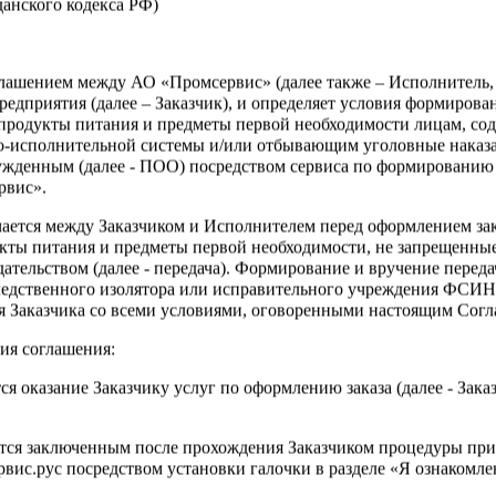
жданского кодекса РФ)
Войти
оглашением между АО «Промсервис» (далее также – Исполнитель
едприятия (далее – Заказчик), и определяет условия формирова
тра данного раздела требуется
продукты питания и предметы первой необходимости лицам, со
я
о-исполнительной системы и/или отбывающим уголовные наказа
ужденным (далее - ПОО) посредством сервиса по формированию
рвис».
чается между Заказчиком и Исполнителем перед оформлением за
кты питания и предметы первой необходимости, не запрещенны
ательством (далее - передача). Формирование и вручение перед
ледственного изолятора или исправительного учреждения ФСИ
сия Заказчика со всеми условиями, оговоренными настоящим Сог
?
ия соглашения:
ся оказание Заказчику услуг по оформлению заказа (далее - Зака
ется заключенным после прохождения Заказчиком процедуры при
ис.рус посредством установки галочки в разделе «Я ознакомлен
Зарегистрироваться