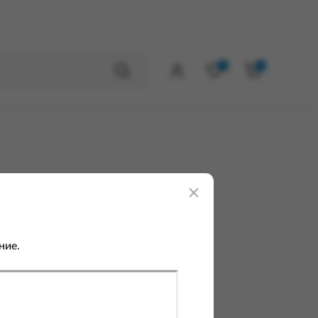
0
0
ние.