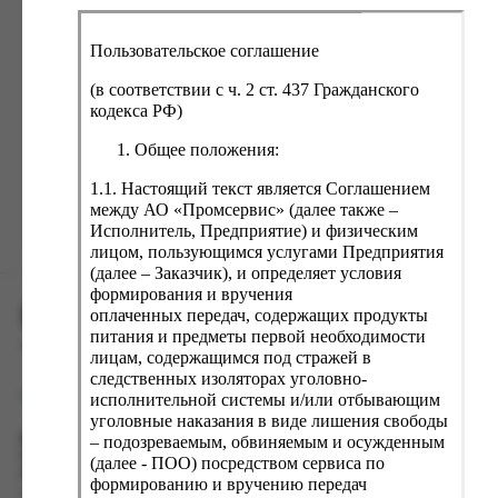
ка, крупа, макаронные изделия
ксофонные карты связи
со, птица, колбасы
кстиль, одежда, обувь, белье
Пользовательское соглашение
ощи, зелень, фрукты, ягоды
аковочные пакеты
(в соответствии с ч. 2 ст. 437 Гражданского
Забыли пароль?
ченье, пряники, вафли, зефир
зяйственные товары
кодекса РФ)
ба, икра, морепродукты
ектротовары
Общее положения:
хар, соль, приправы, специи
1.1. Настоящий текст является Соглашением
между АО «Промсервис» (далее также –
ортивное питание
Зарегистрироваться
Исполнитель, Предприятие) и физическим
вары для животных
лицом, пользующимся услугами Предприятия
(далее – Заказчик), и определяет условия
рты, пирожные, кексы, рулеты
формирования и вручения
ПРОМСЕРВИС.РУС
ляльные и кошерные продукты
оплаченных передач, содержащих продукты
питания и предметы первой необходимости
еб, хлебобулочные изделия
сервис удалённого формирования заказов
лицам, содержащимся под стражей в
следственных изоляторах уголовно-
й, кофе, какао
support@fguppromservis.ru
исполнительной системы и/или отбывающим
псы, сухарики, сухофрукты, орехи, семечки
уголовные наказания в виде лишения свободы
– подозреваемым, обвиняемым и осужденным
Время работы поддержки:
колад, шоколадные батончики
Пн - Чт, 8.00 - 17.00
(далее - ПОО) посредством сервиса по
Пт - 8.00 - 16.00
формированию и вручению передач
по местному времени выбранного ФКУ