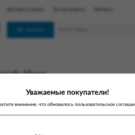
Доставка и оплата
Частые вопросы
Контакты
С
Каталог
yals Нано
Уважаемые покупатели!
атите внимание, что обновилось пользовательское соглаше
первой авторизации на новом
е вам необходимо пройти
цедуру
сброса пароля
, после чего
можете авторизовываться с
щью нового пароля.