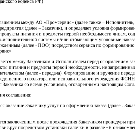
жданского кодекса РФ)
Войти
оглашением между АО «Промсервис» (далее также – Исполнитель
едприятия (далее – Заказчик), и определяет условия формирова
тра данного раздела требуется
продукты питания и предметы первой необходимости лицам, со
я
о-исполнительной системы и/или отбывающим уголовные наказа
ужденным (далее - ПОО) посредством сервиса по формированию
рвис».
чается между Заказчиком и Исполнителем перед оформлением за
кты питания и предметы первой необходимости, не запрещенны
ательством (далее - передача). Формирование и вручение перед
ледственного изолятора или исправительного учреждения ФСИ
сия Заказчика со всеми условиями, оговоренными настоящим Сог
?
ия соглашения:
ся оказание Заказчику услуг по оформлению заказа (далее - Зака
ется заключенным после прохождения Заказчиком процедуры при
ис.рус посредством установки галочки в разделе «Я ознакомлен
Зарегистрироваться