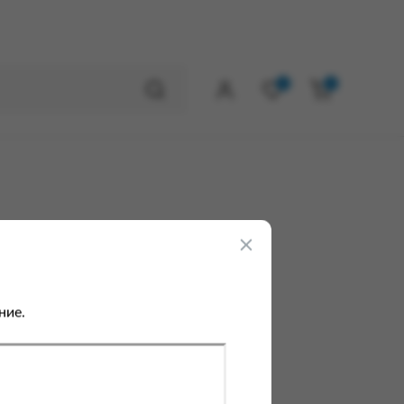
0
0
ние.