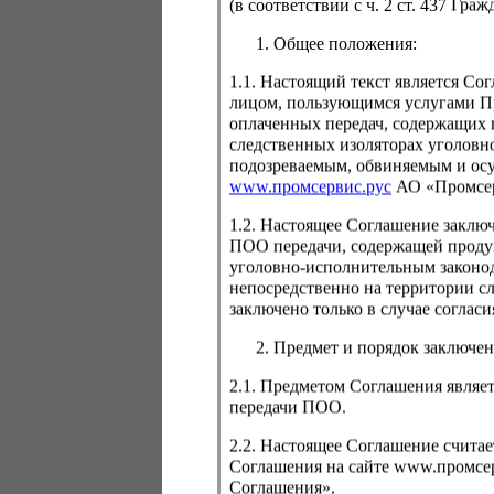
(в соответствии с ч. 2 ст. 437 Гра
Общее положения:
1.1. Настоящий текст является С
лицом, пользующимся услугами Пр
Для просмо
оплаченных передач, содержащих 
авторизаци
следственных изоляторах уголовн
подозреваемым, обвиняемым и ос
www.промсервис.рус
АО «Промсе
1.2. Настоящее Соглашение заклю
ПОО передачи, содержащей проду
уголовно-исполнительным законод
непосредственно на территории с
заключено только в случае согла
Забыли пароль
Предмет и порядок заключен
2.1. Предметом Соглашения являет
передачи ПОО.
2.2. Настоящее Соглашение счита
Соглашения на сайте www.промсерв
Соглашения».