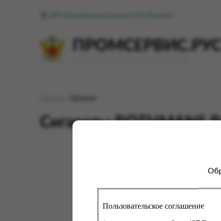
ФКУ Исправительная колония №1 (Копейск)
ПРОМСЕРВИС.РУ
сервис удалённого формирования заказов
Главная
Каталог
Сигареты ROTHMANS Ro
Обр
Для 
сайт
про
вы с
Пользовательское соглашение
помо