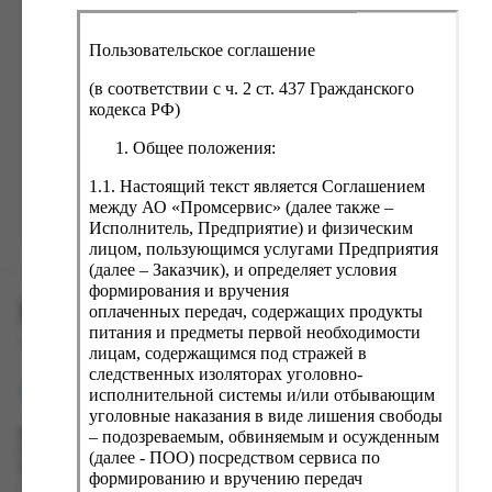
ка, крупа, макаронные изделия
ксофонные карты связи
со, птица, колбасы
кстиль, одежда, обувь, белье
Пользовательское соглашение
ощи, зелень, фрукты, ягоды
аковочные пакеты
(в соответствии с ч. 2 ст. 437 Гражданского
Забыли пароль?
ченье, пряники, вафли, зефир
зяйственные товары
кодекса РФ)
ба, икра, морепродукты
ектротовары
Общее положения:
хар, соль, приправы, специи
1.1. Настоящий текст является Соглашением
между АО «Промсервис» (далее также –
ортивное питание
Зарегистрироваться
Исполнитель, Предприятие) и физическим
вары для животных
лицом, пользующимся услугами Предприятия
(далее – Заказчик), и определяет условия
рты, пирожные, кексы, рулеты
формирования и вручения
ПРОМСЕРВИС.РУС
ляльные и кошерные продукты
оплаченных передач, содержащих продукты
питания и предметы первой необходимости
еб, хлебобулочные изделия
сервис удалённого формирования заказов
лицам, содержащимся под стражей в
следственных изоляторах уголовно-
й, кофе, какао
support@fguppromservis.ru
исполнительной системы и/или отбывающим
псы, сухарики, сухофрукты, орехи, семечки
уголовные наказания в виде лишения свободы
– подозреваемым, обвиняемым и осужденным
Время работы поддержки:
колад, шоколадные батончики
Пн - Чт, 8.00 - 17.00
(далее - ПОО) посредством сервиса по
Пт - 8.00 - 16.00
формированию и вручению передач
по местному времени выбранного ФКУ