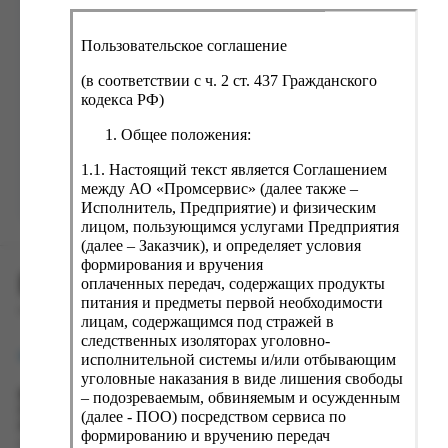
ка, крупа, макаронные изделия
ксофонные карты связи
со, птица, колбасы
кстиль, одежда, обувь, белье
Пользовательское соглашение
ощи, зелень, фрукты, ягоды
аковочные пакеты
(в соответствии с ч. 2 ст. 437 Гражданского
Забыли пароль?
ченье, пряники, вафли, зефир
зяйственные товары
кодекса РФ)
ба, икра, морепродукты
ектротовары
Общее положения:
хар, соль, приправы, специи
1.1. Настоящий текст является Соглашением
между АО «Промсервис» (далее также –
ортивное питание
Зарегистрироваться
Исполнитель, Предприятие) и физическим
вары для животных
лицом, пользующимся услугами Предприятия
(далее – Заказчик), и определяет условия
рты, пирожные, кексы, рулеты
формирования и вручения
ПРОМСЕРВИС.РУС
ляльные и кошерные продукты
оплаченных передач, содержащих продукты
питания и предметы первой необходимости
еб, хлебобулочные изделия
сервис удалённого формирования заказов
лицам, содержащимся под стражей в
следственных изоляторах уголовно-
й, кофе, какао
support@fguppromservis.ru
исполнительной системы и/или отбывающим
псы, сухарики, сухофрукты, орехи, семечки
уголовные наказания в виде лишения свободы
– подозреваемым, обвиняемым и осужденным
Время работы поддержки:
колад, шоколадные батончики
Пн - Чт, 8.00 - 17.00
(далее - ПОО) посредством сервиса по
Пт - 8.00 - 16.00
формированию и вручению передач
по местному времени выбранного ФКУ