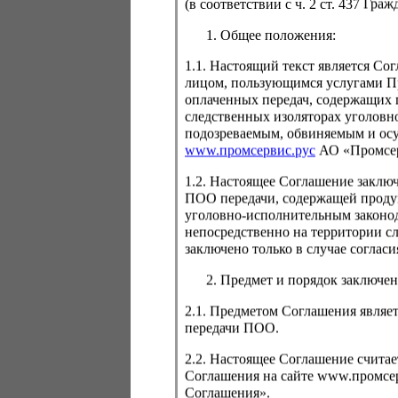
(в соответствии с ч. 2 ст. 437 Гра
Общее положения:
1.1. Настоящий текст является С
лицом, пользующимся услугами Пр
Для просмо
оплаченных передач, содержащих 
авторизаци
следственных изоляторах уголовн
подозреваемым, обвиняемым и ос
www.промсервис.рус
АО «Промсе
1.2. Настоящее Соглашение заклю
ПОО передачи, содержащей проду
уголовно-исполнительным законод
непосредственно на территории с
заключено только в случае согла
Забыли пароль
Предмет и порядок заключен
2.1. Предметом Соглашения являет
передачи ПОО.
2.2. Настоящее Соглашение счита
Соглашения на сайте www.промсерв
Соглашения».