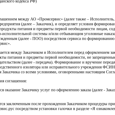
жданского кодекса РФ)
Войти
оглашением между АО «Промсервис» (далее также – Исполнитель
едприятия (далее – Заказчик), и определяет условия формирова
тра данного раздела требуется
продукты питания и предметы первой необходимости лицам, со
я
о-исполнительной системы и/или отбывающим уголовные наказа
ужденным (далее - ПОО) посредством сервиса по формированию
рвис».
чается между Заказчиком и Исполнителем перед оформлением за
кты питания и предметы первой необходимости, не запрещенны
ательством (далее - передача). Формирование и вручение перед
ледственного изолятора или исправительного учреждения ФСИ
сия Заказчика со всеми условиями, оговоренными настоящим Сог
?
ия соглашения:
ся оказание Заказчику услуг по оформлению заказа (далее - Зака
ется заключенным после прохождения Заказчиком процедуры при
ис.рус посредством установки галочки в разделе «Я ознакомлен
Зарегистрироваться