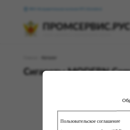
ФКУ Исправительная колония №1 (Копейск)
ПРОМСЕРВИС.РУ
сервис удалённого формирования заказов
Главная
Каталог
Сигареты MODERN Compa
Обр
Для 
сайт
про
вы с
Пользовательское соглашение
помо