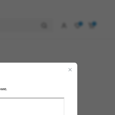
0
0
ние.