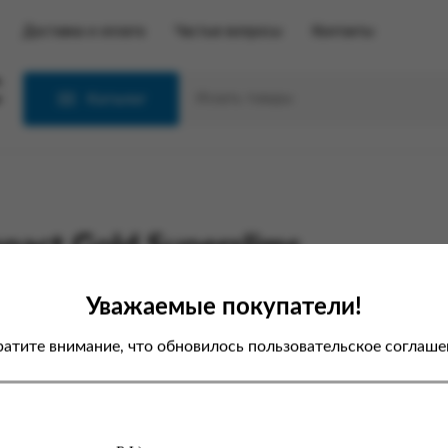
Доставка и оплата
Частые вопросы
Контакты
С
Каталог
ct Gold Superslims
Уважаемые покупатели!
атите внимание, что обновилось пользовательское соглаше
первой авторизации на новом
е вам необходимо пройти
цедуру
сброса пароля
, после чего
можете авторизовываться с
щью нового пароля.