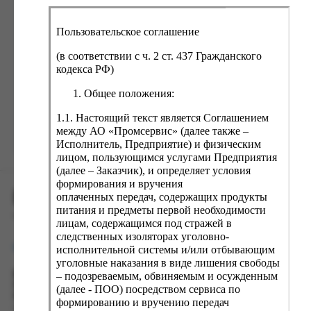
ка, крупа, макаронные изделия
ксофонные карты связи
со, птица, колбасы
кстиль, одежда, обувь, белье
Пользовательское соглашение
ощи, зелень, фрукты, ягоды
аковочные пакеты
(в соответствии с ч. 2 ст. 437 Гражданского
Забыли пароль?
ченье, пряники, вафли, зефир
зяйственные товары
кодекса РФ)
ба, икра, морепродукты
ектротовары
Общее положения:
хар, соль, приправы, специи
1.1. Настоящий текст является Соглашением
между АО «Промсервис» (далее также –
ортивное питание
Зарегистрироваться
Исполнитель, Предприятие) и физическим
вары для животных
лицом, пользующимся услугами Предприятия
(далее – Заказчик), и определяет условия
рты, пирожные, кексы, рулеты
формирования и вручения
ПРОМСЕРВИС.РУС
ляльные и кошерные продукты
оплаченных передач, содержащих продукты
питания и предметы первой необходимости
еб, хлебобулочные изделия
сервис удалённого формирования заказов
лицам, содержащимся под стражей в
следственных изоляторах уголовно-
й, кофе, какао
support@fguppromservis.ru
исполнительной системы и/или отбывающим
псы, сухарики, сухофрукты, орехи, семечки
уголовные наказания в виде лишения свободы
– подозреваемым, обвиняемым и осужденным
Время работы поддержки:
колад, шоколадные батончики
Пн - Чт, 8.00 - 17.00
(далее - ПОО) посредством сервиса по
Пт - 8.00 - 16.00
формированию и вручению передач
по местному времени выбранного ФКУ