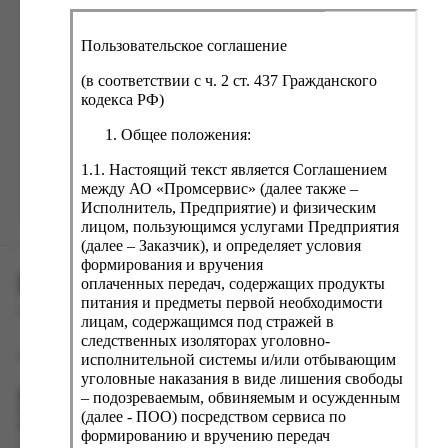
ка, крупа, макаронные изделия
ксофонные карты связи
со, птица, колбасы
кстиль, одежда, обувь, белье
Пользовательское соглашение
ощи, зелень, фрукты, ягоды
аковочные пакеты
(в соответствии с ч. 2 ст. 437 Гражданского
Забыли пароль?
ченье, пряники, вафли, зефир
зяйственные товары
кодекса РФ)
ба, икра, морепродукты
ектротовары
Общее положения:
хар, соль, приправы, специи
1.1. Настоящий текст является Соглашением
между АО «Промсервис» (далее также –
ортивное питание
Зарегистрироваться
Исполнитель, Предприятие) и физическим
вары для животных
лицом, пользующимся услугами Предприятия
(далее – Заказчик), и определяет условия
рты, пирожные, кексы, рулеты
формирования и вручения
ПРОМСЕРВИС.РУС
ляльные и кошерные продукты
оплаченных передач, содержащих продукты
питания и предметы первой необходимости
еб, хлебобулочные изделия
сервис удалённого формирования заказов
лицам, содержащимся под стражей в
следственных изоляторах уголовно-
й, кофе, какао
support@fguppromservis.ru
исполнительной системы и/или отбывающим
псы, сухарики, сухофрукты, орехи, семечки
уголовные наказания в виде лишения свободы
– подозреваемым, обвиняемым и осужденным
Время работы поддержки:
колад, шоколадные батончики
Пн - Чт, 8.00 - 17.00
(далее - ПОО) посредством сервиса по
Пт - 8.00 - 16.00
формированию и вручению передач
по местному времени выбранного ФКУ