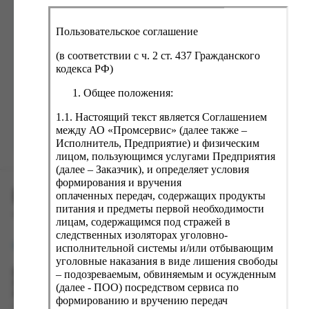
ка, крупа, макаронные изделия
ксофонные карты связи
со, птица, колбасы
кстиль, одежда, обувь, белье
Пользовательское соглашение
ощи, зелень, фрукты, ягоды
аковочные пакеты
(в соответствии с ч. 2 ст. 437 Гражданского
Забыли пароль?
ченье, пряники, вафли, зефир
зяйственные товары
кодекса РФ)
ба, икра, морепродукты
ектротовары
Общее положения:
хар, соль, приправы, специи
1.1. Настоящий текст является Соглашением
между АО «Промсервис» (далее также –
ортивное питание
Зарегистрироваться
Исполнитель, Предприятие) и физическим
вары для животных
лицом, пользующимся услугами Предприятия
(далее – Заказчик), и определяет условия
рты, пирожные, кексы, рулеты
формирования и вручения
ПРОМСЕРВИС.РУС
ляльные и кошерные продукты
оплаченных передач, содержащих продукты
питания и предметы первой необходимости
еб, хлебобулочные изделия
сервис удалённого формирования заказов
лицам, содержащимся под стражей в
следственных изоляторах уголовно-
й, кофе, какао
support@fguppromservis.ru
исполнительной системы и/или отбывающим
псы, сухарики, сухофрукты, орехи, семечки
уголовные наказания в виде лишения свободы
– подозреваемым, обвиняемым и осужденным
Время работы поддержки:
колад, шоколадные батончики
Пн - Чт, 8.00 - 17.00
(далее - ПОО) посредством сервиса по
Пт - 8.00 - 16.00
формированию и вручению передач
по местному времени выбранного ФКУ