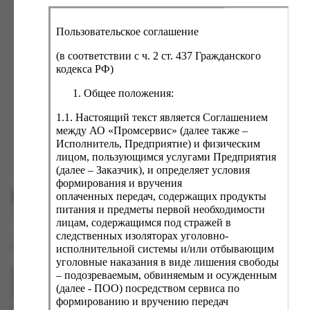
ка, крупа, макаронные изделия
ксофонные карты связи
со, птица, колбасы
кстиль, одежда, обувь, белье
Пользовательское соглашение
ощи, зелень, фрукты, ягоды
аковочные пакеты
(в соответствии с ч. 2 ст. 437 Гражданского
Забыли пароль?
ченье, пряники, вафли, зефир
зяйственные товары
кодекса РФ)
ба, икра, морепродукты
ектротовары
Общее положения:
хар, соль, приправы, специи
1.1. Настоящий текст является Соглашением
между АО «Промсервис» (далее также –
ортивное питание
Зарегистрироваться
Исполнитель, Предприятие) и физическим
вары для животных
лицом, пользующимся услугами Предприятия
(далее – Заказчик), и определяет условия
рты, пирожные, кексы, рулеты
формирования и вручения
ПРОМСЕРВИС.РУС
ляльные и кошерные продукты
оплаченных передач, содержащих продукты
питания и предметы первой необходимости
еб, хлебобулочные изделия
сервис удалённого формирования заказов
лицам, содержащимся под стражей в
следственных изоляторах уголовно-
й, кофе, какао
support@fguppromservis.ru
исполнительной системы и/или отбывающим
псы, сухарики, сухофрукты, орехи, семечки
уголовные наказания в виде лишения свободы
– подозреваемым, обвиняемым и осужденным
Время работы поддержки:
колад, шоколадные батончики
Пн - Чт, 8.00 - 17.00
(далее - ПОО) посредством сервиса по
Пт - 8.00 - 16.00
формированию и вручению передач
по местному времени выбранного ФКУ