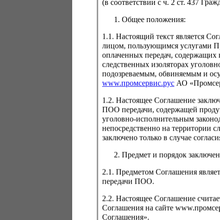
(в соответствии с ч. 2 ст. 437 Гра
Общее положения:
1.1. Настоящий текст является С
лицом, пользующимся услугами Пр
Для просмо
оплаченных передач, содержащих 
авторизаци
следственных изоляторах уголовн
подозреваемым, обвиняемым и ос
www.промсервис.рус
АО «Промсе
1.2. Настоящее Соглашение заклю
ПОО передачи, содержащей проду
уголовно-исполнительным законод
непосредственно на территории с
заключено только в случае согла
Забыли пароль
Предмет и порядок заключен
2.1. Предметом Соглашения являет
передачи ПОО.
2.2. Настоящее Соглашение счита
Соглашения на сайте www.промсерв
Соглашения».