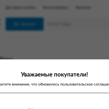
Доставка и оплата
Частые вопросы
Контакты
С
Каталог
lims
Уважаемые покупатели!
атите внимание, что обновилось пользовательское соглаше
первой авторизации на новом
е вам необходимо пройти
цедуру
сброса пароля
, после чего
можете авторизовываться с
щью нового пароля.