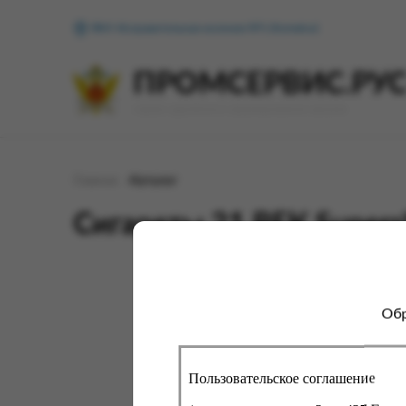
ФКУ Исправительная колония №1 (Копейск)
ПРОМСЕРВИС.РУ
сервис удалённого формирования заказов
Главная
Каталог
Сигареты 21 ВЕК Supers
Обр
Для 
сайт
про
вы с
Пользовательское соглашение
помо