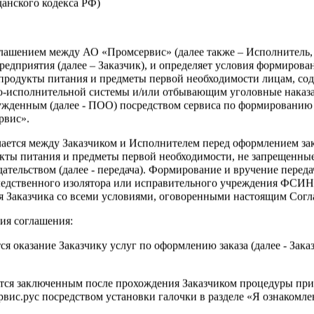
жданского кодекса РФ)
Войти
оглашением между АО «Промсервис» (далее также – Исполнитель
едприятия (далее – Заказчик), и определяет условия формирова
тра данного раздела требуется
продукты питания и предметы первой необходимости лицам, со
я
о-исполнительной системы и/или отбывающим уголовные наказа
ужденным (далее - ПОО) посредством сервиса по формированию
рвис».
чается между Заказчиком и Исполнителем перед оформлением за
кты питания и предметы первой необходимости, не запрещенны
ательством (далее - передача). Формирование и вручение перед
ледственного изолятора или исправительного учреждения ФСИ
сия Заказчика со всеми условиями, оговоренными настоящим Сог
?
ия соглашения:
ся оказание Заказчику услуг по оформлению заказа (далее - Зака
ется заключенным после прохождения Заказчиком процедуры при
ис.рус посредством установки галочки в разделе «Я ознакомлен
Зарегистрироваться