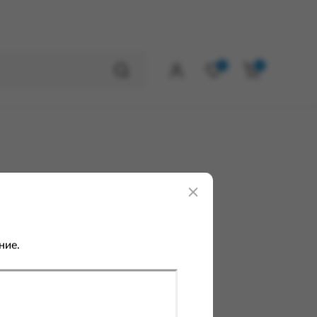
0
0
ние.