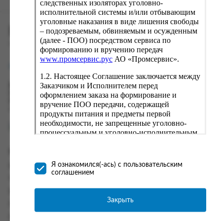
следственных изоляторах уголовно-
исполнительной системы и/или отбывающим
уголовные наказания в виде лишения свободы
ПРОМСЕРВИС.РУС
– подозреваемым, обвиняемым и осужденным
(далее - ПОО) посредством сервиса по
сервис удалённого формирования заказов
формированию и вручению передач
www.промсервис.рус
АО «Промсервис».
support@fguppromservis.ru
1.2. Настоящее Соглашение заключается между
Заказчиком и Исполнителем перед
Время работы поддержки:
Пн - Чт, 8.00 - 17.00
оформлением заказа на формирование и
Пт - 8.00 - 16.00
вручение ПОО передачи, содержащей
по местному времени выбранного ФКУ
продукты питания и предметы первой
необходимости, не запрещенные уголовно-
процессуальным и уголовно-исполнительным
законодательством (далее - передача).
Формирование и вручение передач
Информация
осуществляется Исполнителем
Я ознакомился(-ась) с пользовательским
Информация о доставке и оплате
непосредственно на территории следственного
соглашением
изолятора или исправительного учреждения
Часто задаваемые вопросы
ФСИН России. Соглашение может быть
Контакты
заключено только в случае согласия Заказчика
Закрыть
Политика конфиденциальности
со всеми условиями, оговоренными
настоящим Соглашением.
Пользовательское соглашение