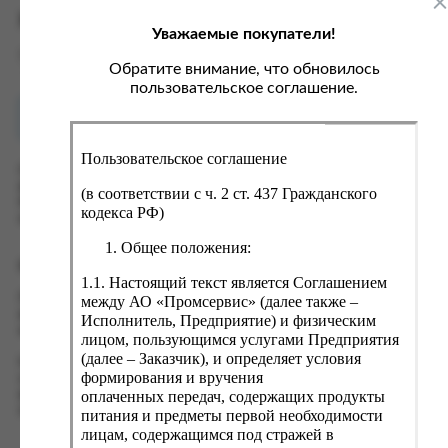
ка, крупа, макаронные изделия
ксофонные карты связи
Характеристики
Уважаемые покупатели!
со, птица, колбасы
кстиль, одежда, обувь, белье
Вес
0.07 кг
ощи, зелень, фрукты, ягоды
аковочные пакеты
Обратите внимание, что обновилось
пользовательское соглашение.
ченье, пряники, вафли, зефир
зяйственные товары
Как купить?
Оплата
ба, икра, морепродукты
ектротовары
Пользовательское соглашение
хар, соль, приправы, специи
Оформить заказ на нашем сайте легко. Просто добавьте
выбранные товары в корзину, а затем перейдите на страницу
ортивное питание
(в соответствии с ч. 2 ст. 437 Гражданского
Корзина, проверьте правильность заказанных позиций и
кодекса РФ)
вары для животных
нажмите кнопку «Оформить заказ».
Общее положения:
рты, пирожные, кексы, рулеты
Оформление заказа
1.1. Настоящий текст является Соглашением
ляльные и кошерные продукты
Проверьте правильность ввода информации: позиции заказа,
между АО «Промсервис» (далее также –
еб, хлебобулочные изделия
выбор местоположения, данные о покупателе. Нажмите
Исполнитель, Предприятие) и физическим
кнопку «Оформить заказ».
лицом, пользующимся услугами Предприятия
й, кофе, какао
(далее – Заказчик), и определяет условия
Наш сервис запоминает данные о пользователе, информацию
псы, сухарики, сухофрукты, орехи, семечки
формирования и вручения
о заказе и в следующий раз предложит вам повторить к
оплаченных передач, содержащих продукты
вводу данные предыдущего заказа. Если условия вам не
колад, шоколадные батончики
подходят, выбирайте другие варианты.
питания и предметы первой необходимости
лицам, содержащимся под стражей в