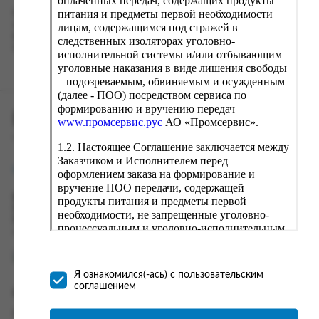
оплаченных передач, содержащих продукты
питания и предметы первой необходимости
Наш сервис запоминает данные о пользователе, информацию
о заказе и в следующий раз предложит вам повторить к
лицам, содержащимся под стражей в
вводу данные предыдущего заказа. Если условия вам не
следственных изоляторах уголовно-
подходят, выбирайте другие варианты.
исполнительной системы и/или отбывающим
уголовные наказания в виде лишения свободы
– подозреваемым, обвиняемым и осужденным
(далее - ПОО) посредством сервиса по
формированию и вручению передач
ПРОМСЕРВИС.РУС
www.промсервис.рус
АО «Промсервис».
сервис удалённого формирования заказов
1.2. Настоящее Соглашение заключается между
Заказчиком и Исполнителем перед
support@fguppromservis.ru
оформлением заказа на формирование и
вручение ПОО передачи, содержащей
Время работы поддержки:
продукты питания и предметы первой
Пн - Чт, 8.00 - 17.00
необходимости, не запрещенные уголовно-
Пт - 8.00 - 16.00
процессуальным и уголовно-исполнительным
по местному времени выбранного ФКУ
законодательством (далее - передача).
Формирование и вручение передач
осуществляется Исполнителем
Я ознакомился(-ась) с пользовательским
непосредственно на территории следственного
соглашением
Информация
изолятора или исправительного учреждения
ФСИН России. Соглашение может быть
Информация о доставке и оплате