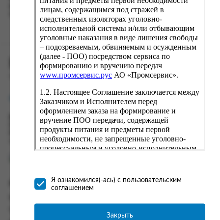
питания и предметы первой необходимости
вводу данные предыдущего заказа. Если условия вам не
лицам, содержащимся под стражей в
подходят, выбирайте другие варианты.
следственных изоляторах уголовно-
исполнительной системы и/или отбывающим
уголовные наказания в виде лишения свободы
– подозреваемым, обвиняемым и осужденным
(далее - ПОО) посредством сервиса по
ПРОМСЕРВИС.РУС
формированию и вручению передач
www.промсервис.рус
АО «Промсервис».
сервис удалённого формирования заказов
1.2. Настоящее Соглашение заключается между
support@fguppromservis.ru
Заказчиком и Исполнителем перед
оформлением заказа на формирование и
Время работы поддержки:
вручение ПОО передачи, содержащей
Пн - Чт, 8.00 - 17.00
продукты питания и предметы первой
Пт - 8.00 - 16.00
необходимости, не запрещенные уголовно-
по местному времени выбранного ФКУ
процессуальным и уголовно-исполнительным
законодательством (далее - передача).
Формирование и вручение передач
осуществляется Исполнителем
Я ознакомился(-ась) с пользовательским
Информация
непосредственно на территории следственного
соглашением
изолятора или исправительного учреждения
Информация о доставке и оплате
ФСИН России. Соглашение может быть
Часто задаваемые вопросы
заключено только в случае согласия Заказчика
Закрыть