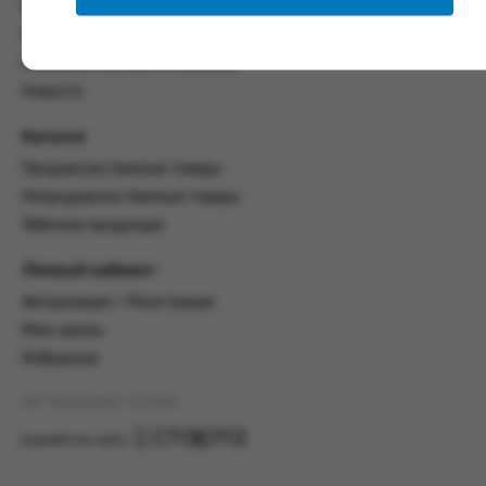
со всеми условиями, оговоренными
Контакты
настоящим Соглашением.
Политика конфиденциальности
Предмет и порядок заключения
Пользовательское соглашение
соглашения:
Новости
2.1. Предметом Соглашения является оказание
Каталог
Заказчику услуг по оформлению заказа (далее -
Заказ) на формирование и вручение передачи
Продовольственные товары
ПОО.
Непродовольственные товары
2.2. Настоящее Соглашение считается
Табачная продукция
заключенным после прохождения Заказчиком
процедуры принятия условий данного
Личный кабинет
Соглашения на сайте www.промсервис.рус
Авторизация / Регистрация
посредством установки галочки в разделе «Я
ознакомлен и согласен с условиями
Мои заказы
Соглашения».
Избранное
2.3. Заказчик выбирает учреждение
АО "Промсервис" (c) 2026
и заполняет Заказ на передачу товаров в
соответствии с инструкциями, размещенными
разработка сайта
на сайте Исполнителя, с указанием
информации о лице, которому необходимо