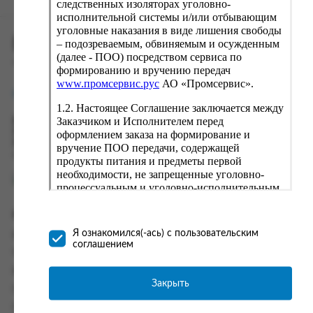
следственных изоляторах уголовно-
исполнительной системы и/или отбывающим
уголовные наказания в виде лишения свободы
ПРОМСЕРВИС.РУС
– подозреваемым, обвиняемым и осужденным
(далее - ПОО) посредством сервиса по
сервис удалённого формирования заказов
формированию и вручению передач
www.промсервис.рус
АО «Промсервис».
support@fguppromservis.ru
1.2. Настоящее Соглашение заключается между
Заказчиком и Исполнителем перед
Время работы поддержки:
Пн - Чт, 8.00 - 17.00
оформлением заказа на формирование и
Пт - 8.00 - 16.00
вручение ПОО передачи, содержащей
по местному времени выбранного ФКУ
продукты питания и предметы первой
необходимости, не запрещенные уголовно-
процессуальным и уголовно-исполнительным
законодательством (далее - передача).
Формирование и вручение передач
Информация
осуществляется Исполнителем
Я ознакомился(-ась) с пользовательским
Информация о доставке и оплате
непосредственно на территории следственного
соглашением
изолятора или исправительного учреждения
Часто задаваемые вопросы
ФСИН России. Соглашение может быть
Контакты
заключено только в случае согласия Заказчика
Закрыть
Политика конфиденциальности
со всеми условиями, оговоренными
настоящим Соглашением.
Пользовательское соглашение