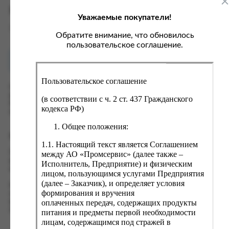
ка, крупа, макаронные изделия
ксофонные карты связи
Характеристики
Уважаемые покупатели!
со, птица, колбасы
кстиль, одежда, обувь, белье
Вес
0.3 кг
ощи, зелень, фрукты, ягоды
аковочные пакеты
Обратите внимание, что обновилось
пользовательское соглашение.
ченье, пряники, вафли, зефир
зяйственные товары
Как купить?
Оплата
ба, икра, морепродукты
ектротовары
Пользовательское соглашение
хар, соль, приправы, специи
Оформить заказ на нашем сайте легко. Просто добавьте
выбранные товары в корзину, а затем перейдите на страницу
ортивное питание
(в соответствии с ч. 2 ст. 437 Гражданского
Корзина, проверьте правильность заказанных позиций и
кодекса РФ)
вары для животных
нажмите кнопку «Оформить заказ».
Общее положения:
рты, пирожные, кексы, рулеты
Оформление заказа
1.1. Настоящий текст является Соглашением
ляльные и кошерные продукты
Проверьте правильность ввода информации: позиции заказа,
между АО «Промсервис» (далее также –
еб, хлебобулочные изделия
выбор местоположения, данные о покупателе. Нажмите
Исполнитель, Предприятие) и физическим
кнопку «Оформить заказ».
лицом, пользующимся услугами Предприятия
й, кофе, какао
(далее – Заказчик), и определяет условия
Наш сервис запоминает данные о пользователе, информацию
псы, сухарики, сухофрукты, орехи, семечки
формирования и вручения
о заказе и в следующий раз предложит вам повторить к
оплаченных передач, содержащих продукты
вводу данные предыдущего заказа. Если условия вам не
колад, шоколадные батончики
подходят, выбирайте другие варианты.
питания и предметы первой необходимости
лицам, содержащимся под стражей в