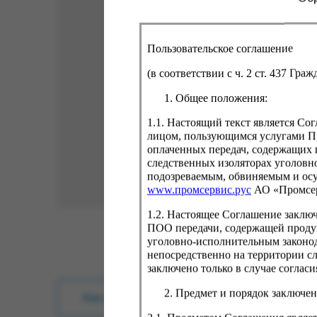
Пользовательское соглашение
(в соответствии с ч. 2 ст. 437 Гра
Общее положения:
1.1. Настоящий текст является С
лицом, пользующимся услугами Пр
оплаченных передач, содержащих 
следственных изоляторах уголовн
подозреваемым, обвиняемым и ос
www.промсервис.рус
АО «Промсе
1.2. Настоящее Соглашение заклю
ПОО передачи, содержащей проду
уголовно-исполнительным законод
непосредственно на территории с
заключено только в случае согла
Предмет и порядок заключен
Как купить?
Оплата