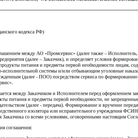
жданского кодекса РФ)
оглашением между АО «Промсервис» (далее также – Исполнитель
едприятия (далее – Заказчик), и определяет условия формирова
продукты питания и предметы первой необходимости лицам, со
о-исполнительной системы и/или отбывающим уголовные наказа
ужденным (далее - ПОО) посредством сервиса по формированию
рвис».
чается между Заказчиком и Исполнителем перед оформлением за
кты питания и предметы первой необходимости, не запрещенны
ательством (далее - передача). Формирование и вручение перед
ледственного изолятора или исправительного учреждения ФСИ
сия Заказчика со всеми условиями, оговоренными настоящим Сог
ия соглашения: