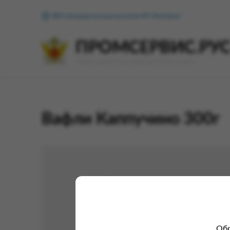
ФКУ Исправительная колония №1 (Копейск)
ПРОМСЕРВИС.РУ
сервис удалённого формирования заказов
Вафли Каппучино 300г
Обр