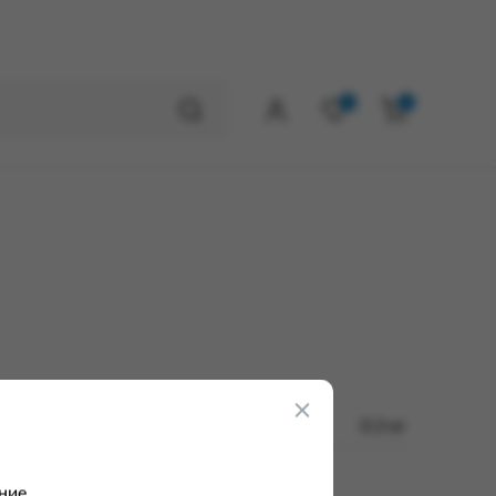
0
0
0.3 кг
ние.