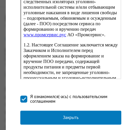
следственных изоляторах уголовно-
исполнительной системы и/или отбывающим
уголовные наказания в виде лишения свободы
ПРОМСЕРВИС.РУС
– подозреваемым, обвиняемым и осужденным
(далее - ПОО) посредством сервиса по
сервис удалённого формирования заказов
формированию и вручению передач
www.промсервис.рус
АО «Промсервис».
support@fguppromservis.ru
1.2. Настоящее Соглашение заключается между
Заказчиком и Исполнителем перед
Время работы поддержки:
Пн - Чт, 8.00 - 17.00
оформлением заказа на формирование и
Пт - 8.00 - 16.00
вручение ПОО передачи, содержащей
по местному времени выбранного ФКУ
продукты питания и предметы первой
необходимости, не запрещенные уголовно-
процессуальным и уголовно-исполнительным
законодательством (далее - передача).
Формирование и вручение передач
Информация
осуществляется Исполнителем
Я ознакомился(-ась) с пользовательским
Информация о доставке и оплате
непосредственно на территории следственного
соглашением
изолятора или исправительного учреждения
Часто задаваемые вопросы
ФСИН России. Соглашение может быть
Контакты
заключено только в случае согласия Заказчика
Закрыть
Политика конфиденциальности
со всеми условиями, оговоренными
настоящим Соглашением.
Пользовательское соглашение