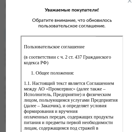
ка, крупа, макаронные изделия
ксофонные карты связи
Характеристики
Уважаемые покупатели!
со, птица, колбасы
кстиль, одежда, обувь, белье
Вес
0.3 кг
ощи, зелень, фрукты, ягоды
аковочные пакеты
Обратите внимание, что обновилось
пользовательское соглашение.
ченье, пряники, вафли, зефир
зяйственные товары
Как купить?
Оплата
ба, икра, морепродукты
ектротовары
Пользовательское соглашение
хар, соль, приправы, специи
Оформить заказ на нашем сайте легко. Просто добавьте
выбранные товары в корзину, а затем перейдите на страницу
ортивное питание
(в соответствии с ч. 2 ст. 437 Гражданского
Корзина, проверьте правильность заказанных позиций и
кодекса РФ)
вары для животных
нажмите кнопку «Оформить заказ».
Общее положения:
рты, пирожные, кексы, рулеты
Оформление заказа
1.1. Настоящий текст является Соглашением
ляльные и кошерные продукты
Проверьте правильность ввода информации: позиции заказа,
между АО «Промсервис» (далее также –
еб, хлебобулочные изделия
выбор местоположения, данные о покупателе. Нажмите
Исполнитель, Предприятие) и физическим
кнопку «Оформить заказ».
лицом, пользующимся услугами Предприятия
й, кофе, какао
(далее – Заказчик), и определяет условия
Наш сервис запоминает данные о пользователе, информацию
псы, сухарики, сухофрукты, орехи, семечки
формирования и вручения
о заказе и в следующий раз предложит вам повторить к
оплаченных передач, содержащих продукты
вводу данные предыдущего заказа. Если условия вам не
колад, шоколадные батончики
подходят, выбирайте другие варианты.
питания и предметы первой необходимости
лицам, содержащимся под стражей в