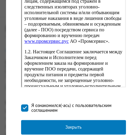
лицам, содержащимся под стражей в
следственных изоляторах уголовно-
исполнительной системы и/или отбывающим
уголовные наказания в виде лишения свободы
– подозреваемым, обвиняемым и осужденным
ПРОМСЕРВИС.РУС
(далее - ПОО) посредством сервиса по
формированию и вручению передач
сервис удалённого формирования заказов
www.промсервис.рус
АО «Промсервис».
support@fguppromservis.ru
1.2. Настоящее Соглашение заключается между
Заказчиком и Исполнителем перед
оформлением заказа на формирование и
Время работы поддержки:
Пн - Чт, 8.00 - 17.00
вручение ПОО передачи, содержащей
Пт - 8.00 - 16.00
продукты питания и предметы первой
по местному времени выбранного ФКУ
необходимости, не запрещенные уголовно-
процессуальным и уголовно-исполнительным
законодательством (далее - передача).
Формирование и вручение передач
Информация
осуществляется Исполнителем
Я ознакомился(-ась) с пользовательским
непосредственно на территории следственного
соглашением
Информация о доставке и оплате
изолятора или исправительного учреждения
Часто задаваемые вопросы
ФСИН России. Соглашение может быть
заключено только в случае согласия Заказчика
Закрыть
Контакты
со всеми условиями, оговоренными