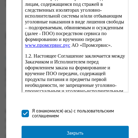
вводу данные предыдущего заказа. Если условия вам не
лицам, содержащимся под стражей в
подходят, выбирайте другие варианты.
следственных изоляторах уголовно-
исполнительной системы и/или отбывающим
уголовные наказания в виде лишения свободы
– подозреваемым, обвиняемым и осужденным
(далее - ПОО) посредством сервиса по
ПРОМСЕРВИС.РУС
формированию и вручению передач
сервис удалённого формирования заказов
www.промсервис.рус
АО «Промсервис».
1.2. Настоящее Соглашение заключается между
support@fguppromservis.ru
Заказчиком и Исполнителем перед
оформлением заказа на формирование и
Время работы поддержки:
вручение ПОО передачи, содержащей
Пн - Чт, 8.00 - 17.00
продукты питания и предметы первой
Пт - 8.00 - 16.00
необходимости, не запрещенные уголовно-
по местному времени выбранного ФКУ
процессуальным и уголовно-исполнительным
законодательством (далее - передача).
Формирование и вручение передач
осуществляется Исполнителем
Информация
Я ознакомился(-ась) с пользовательским
непосредственно на территории следственного
соглашением
изолятора или исправительного учреждения
Информация о доставке и оплате
ФСИН России. Соглашение может быть
Часто задаваемые вопросы
заключено только в случае согласия Заказчика
Закрыть
Контакты
со всеми условиями, оговоренными