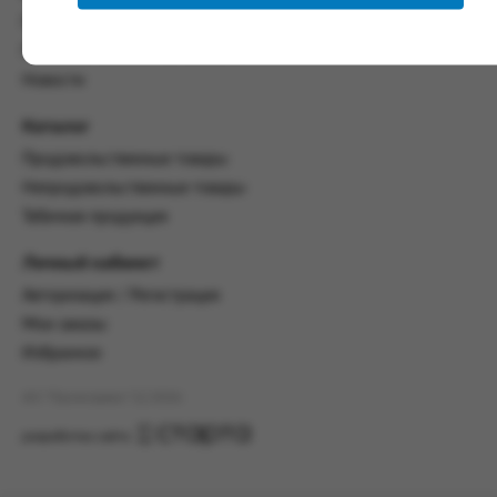
настоящим Соглашением.
Политика конфиденциальности
Пользовательское соглашение
Предмет и порядок заключения
соглашения:
Новости
2.1. Предметом Соглашения является оказание
Каталог
Заказчику услуг по оформлению заказа (далее -
Заказ) на формирование и вручение передачи
Продовольственные товары
ПОО.
Непродовольственные товары
Табачная продукция
2.2. Настоящее Соглашение считается
заключенным после прохождения Заказчиком
процедуры принятия условий данного
Личный кабинет
Соглашения на сайте www.промсервис.рус
Авторизация / Регистрация
посредством установки галочки в разделе «Я
ознакомлен и согласен с условиями
Мои заказы
Соглашения».
Избранное
2.3. Заказчик выбирает учреждение
АО "Промсервис" (c) 2026
и заполняет Заказ на передачу товаров в
соответствии с инструкциями, размещенными
разработка сайта
на сайте Исполнителя, с указанием
информации о лице, которому необходимо
вручить передачу (фамилия, имя отчество,