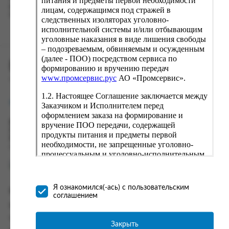
питания и предметы первой необходимости
вводу данные предыдущего заказа. Если условия вам не
лицам, содержащимся под стражей в
подходят, выбирайте другие варианты.
следственных изоляторах уголовно-
исполнительной системы и/или отбывающим
уголовные наказания в виде лишения свободы
– подозреваемым, обвиняемым и осужденным
(далее - ПОО) посредством сервиса по
ПРОМСЕРВИС.РУС
формированию и вручению передач
www.промсервис.рус
АО «Промсервис».
сервис удалённого формирования заказов
1.2. Настоящее Соглашение заключается между
support@fguppromservis.ru
Заказчиком и Исполнителем перед
оформлением заказа на формирование и
Время работы поддержки:
вручение ПОО передачи, содержащей
Пн - Чт, 8.00 - 17.00
продукты питания и предметы первой
Пт - 8.00 - 16.00
необходимости, не запрещенные уголовно-
по местному времени выбранного ФКУ
процессуальным и уголовно-исполнительным
законодательством (далее - передача).
Формирование и вручение передач
осуществляется Исполнителем
Я ознакомился(-ась) с пользовательским
Информация
непосредственно на территории следственного
соглашением
изолятора или исправительного учреждения
Информация о доставке и оплате
ФСИН России. Соглашение может быть
Часто задаваемые вопросы
заключено только в случае согласия Заказчика
Закрыть