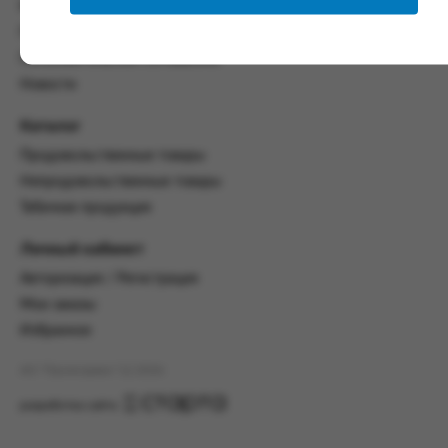
со всеми условиями, оговоренными
Контакты
настоящим Соглашением.
Политика конфиденциальности
Предмет и порядок заключения
Пользовательское соглашение
соглашения:
Новости
2.1. Предметом Соглашения является оказание
Каталог
Заказчику услуг по оформлению заказа (далее -
Заказ) на формирование и вручение передачи
Продовольственные товары
ПОО.
Непродовольственные товары
2.2. Настоящее Соглашение считается
Табачная продукция
заключенным после прохождения Заказчиком
процедуры принятия условий данного
Личный кабинет
Соглашения на сайте www.промсервис.рус
Авторизация / Регистрация
посредством установки галочки в разделе «Я
ознакомлен и согласен с условиями
Мои заказы
Соглашения».
Избранное
2.3. Заказчик выбирает учреждение
АО "Промсервис" (c) 2026
и заполняет Заказ на передачу товаров в
соответствии с инструкциями, размещенными
разработка сайта
на сайте Исполнителя, с указанием
информации о лице, которому необходимо