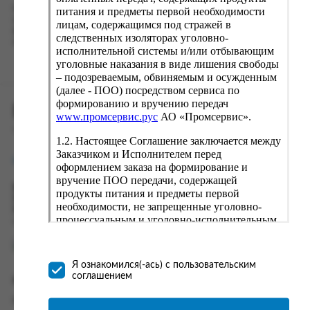
Наш сервис запоминает данные о пользователе, информацию
питания и предметы первой необходимости
о заказе и в следующий раз предложит вам повторить к
лицам, содержащимся под стражей в
вводу данные предыдущего заказа. Если условия вам не
следственных изоляторах уголовно-
подходят, выбирайте другие варианты.
исполнительной системы и/или отбывающим
уголовные наказания в виде лишения свободы
– подозреваемым, обвиняемым и осужденным
(далее - ПОО) посредством сервиса по
формированию и вручению передач
ПРОМСЕРВИС.РУС
www.промсервис.рус
АО «Промсервис».
сервис удалённого формирования заказов
1.2. Настоящее Соглашение заключается между
Заказчиком и Исполнителем перед
support@fguppromservis.ru
оформлением заказа на формирование и
вручение ПОО передачи, содержащей
Время работы поддержки:
продукты питания и предметы первой
Пн - Чт, 8.00 - 17.00
необходимости, не запрещенные уголовно-
Пт - 8.00 - 16.00
процессуальным и уголовно-исполнительным
по местному времени выбранного ФКУ
законодательством (далее - передача).
Формирование и вручение передач
осуществляется Исполнителем
Я ознакомился(-ась) с пользовательским
непосредственно на территории следственного
соглашением
Информация
изолятора или исправительного учреждения
ФСИН России. Соглашение может быть
Информация о доставке и оплате