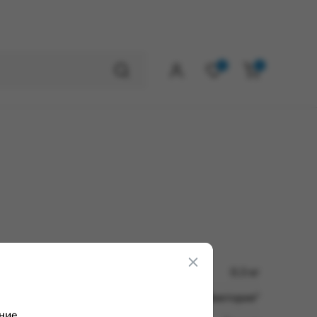
0
0
0.3 кг
ООО "Виктория"
ние.