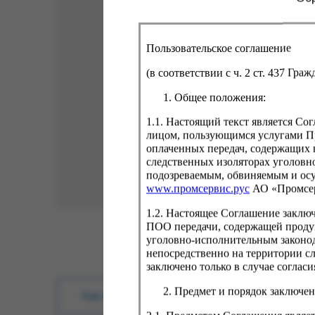
Пользовательское соглашение
(в соответствии с ч. 2 ст. 437 Гра
Общее положения:
1.1. Настоящий текст является С
лицом, пользующимся услугами Пр
оплаченных передач, содержащих 
следственных изоляторах уголовн
подозреваемым, обвиняемым и ос
www.промсервис.рус
АО «Промсе
1.2. Настоящее Соглашение заклю
ПОО передачи, содержащей проду
уголовно-исполнительным законод
непосредственно на территории с
заключено только в случае согла
Предмет и порядок заключен
Как купить?
Оплата