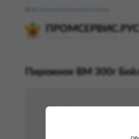
ФКУ Исправительная колония №1 (Копейск)
ПРОМСЕРВИС.РУ
сервис удалённого формирования заказов
Пирожное ВМ 300г Бейл
Обр