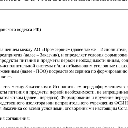
Страна
жданского кодекса РФ)
оглашением между АО «Промсервис» (далее также – Исполнитель
едприятия (далее – Заказчик), и определяет условия формирова
продукты питания и предметы первой необходимости лицам, со
о-исполнительной системы и/или отбывающим уголовные наказа
ужденным (далее - ПОО) посредством сервиса по формированию
рвис».
чается между Заказчиком и Исполнителем перед оформлением за
кты питания и предметы первой необходимости, не запрещенны
ательством (далее - передача). Формирование и вручение перед
ледственного изолятора или исправительного учреждения ФСИ
сия Заказчика со всеми условиями, оговоренными настоящим Сог
ия соглашения: