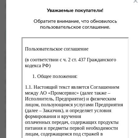
ка, крупа, макаронные изделия
ксофонные карты связи
Характеристики
Уважаемые покупатели!
со, птица, колбасы
кстиль, одежда, обувь, белье
Вес
1 кг
ощи, зелень, фрукты, ягоды
аковочные пакеты
Обратите внимание, что обновилось
пользовательское соглашение.
ченье, пряники, вафли, зефир
зяйственные товары
Как купить?
Оплата
ба, икра, морепродукты
ектротовары
Пользовательское соглашение
хар, соль, приправы, специи
Оформить заказ на нашем сайте легко. Просто добавьте
выбранные товары в корзину, а затем перейдите на страницу
ортивное питание
(в соответствии с ч. 2 ст. 437 Гражданского
Корзина, проверьте правильность заказанных позиций и
кодекса РФ)
вары для животных
нажмите кнопку «Оформить заказ».
Общее положения:
рты, пирожные, кексы, рулеты
Оформление заказа
1.1. Настоящий текст является Соглашением
ляльные и кошерные продукты
Проверьте правильность ввода информации: позиции заказа,
между АО «Промсервис» (далее также –
еб, хлебобулочные изделия
выбор местоположения, данные о покупателе. Нажмите
Исполнитель, Предприятие) и физическим
кнопку «Оформить заказ».
лицом, пользующимся услугами Предприятия
й, кофе, какао
(далее – Заказчик), и определяет условия
Наш сервис запоминает данные о пользователе, информацию
псы, сухарики, сухофрукты, орехи, семечки
формирования и вручения
о заказе и в следующий раз предложит вам повторить к
оплаченных передач, содержащих продукты
вводу данные предыдущего заказа. Если условия вам не
колад, шоколадные батончики
подходят, выбирайте другие варианты.
питания и предметы первой необходимости
лицам, содержащимся под стражей в