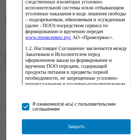
следственных изоляторах уголовно-
исполнительной системы и/или отбывающим
уголовные наказания в виде лишения свободы
ПРОМСЕРВИС.РУС
– подозреваемым, обвиняемым и осужденным
(далее - ПОО) посредством сервиса по
сервис удалённого формирования заказов
формированию и вручению передач
www.промсервис.рус
АО «Промсервис».
support@fguppromservis.ru
1.2. Настоящее Соглашение заключается между
Заказчиком и Исполнителем перед
Время работы поддержки:
Пн - Чт, 8.00 - 17.00
оформлением заказа на формирование и
Пт - 8.00 - 16.00
вручение ПОО передачи, содержащей
по местному времени выбранного ФКУ
продукты питания и предметы первой
необходимости, не запрещенные уголовно-
процессуальным и уголовно-исполнительным
законодательством (далее - передача).
Формирование и вручение передач
Информация
осуществляется Исполнителем
Я ознакомился(-ась) с пользовательским
Информация о доставке и оплате
непосредственно на территории следственного
соглашением
изолятора или исправительного учреждения
Часто задаваемые вопросы
ФСИН России. Соглашение может быть
Контакты
заключено только в случае согласия Заказчика
Закрыть
Политика конфиденциальности
со всеми условиями, оговоренными
настоящим Соглашением.
Пользовательское соглашение