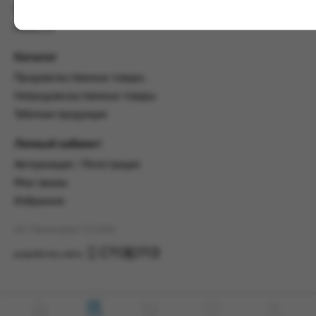
настоящим Соглашением.
Пользовательское соглашение
Предмет и порядок заключения
Новости
соглашения:
Каталог
2.1. Предметом Соглашения является оказание
Заказчику услуг по оформлению заказа (далее -
Продовольственные товары
Заказ) на формирование и вручение передачи
Непродовольственные товары
ПОО.
Табачная продукция
2.2. Настоящее Соглашение считается
заключенным после прохождения Заказчиком
Личный кабинет
процедуры принятия условий данного
Авторизация / Регистрация
Соглашения на сайте www.промсервис.рус
посредством установки галочки в разделе «Я
Мои заказы
ознакомлен и согласен с условиями
Избранное
Соглашения».
АО "Промсервис" (c) 2026
2.3. Заказчик выбирает учреждение
и заполняет Заказ на передачу товаров в
разработка сайта
соответствии с инструкциями, размещенными
на сайте Исполнителя, с указанием
информации о лице, которому необходимо
вручить передачу (фамилия, имя отчество,
день, месяц и год рождения).