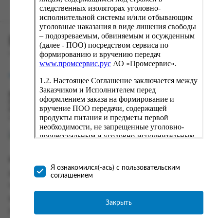
следственных изоляторах уголовно-
исполнительной системы и/или отбывающим
уголовные наказания в виде лишения свободы
– подозреваемым, обвиняемым и осужденным
ПРОМСЕРВИС.РУС
(далее - ПОО) посредством сервиса по
формированию и вручению передач
сервис удалённого формирования заказов
www.промсервис.рус
АО «Промсервис».
support@fguppromservis.ru
1.2. Настоящее Соглашение заключается между
Заказчиком и Исполнителем перед
Время работы поддержки:
оформлением заказа на формирование и
Пн - Чт, 8.00 - 17.00
вручение ПОО передачи, содержащей
Пт - 8.00 - 16.00
продукты питания и предметы первой
по местному времени выбранного ФКУ
необходимости, не запрещенные уголовно-
процессуальным и уголовно-исполнительным
законодательством (далее - передача).
Формирование и вручение передач
Информация
осуществляется Исполнителем
Я ознакомился(-ась) с пользовательским
непосредственно на территории следственного
Информация о доставке и оплате
соглашением
изолятора или исправительного учреждения
Часто задаваемые вопросы
ФСИН России. Соглашение может быть
заключено только в случае согласия Заказчика
Контакты
Закрыть
со всеми условиями, оговоренными
Политика конфиденциальности