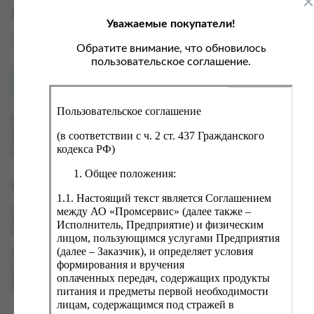
ка, крупа, макаронные изделия
ксофонные карты связи
Характеристики
Уважаемые покупатели!
со, птица, колбасы
кстиль, одежда, обувь, белье
Вес
0.95 кг
ощи, зелень, фрукты, ягоды
аковочные пакеты
Обратите внимание, что обновилось
пользовательское соглашение.
ченье, пряники, вафли, зефир
зяйственные товары
Как купить?
Оплата
ба, икра, морепродукты
ектротовары
Пользовательское соглашение
хар, соль, приправы, специи
Оформить заказ на нашем сайте легко. Просто добавьте
выбранные товары в корзину, а затем перейдите на страницу
ортивное питание
(в соответствии с ч. 2 ст. 437 Гражданского
Корзина, проверьте правильность заказанных позиций и
кодекса РФ)
вары для животных
нажмите кнопку «Оформить заказ».
Общее положения:
рты, пирожные, кексы, рулеты
Оформление заказа
1.1. Настоящий текст является Соглашением
ляльные и кошерные продукты
Проверьте правильность ввода информации: позиции заказа,
между АО «Промсервис» (далее также –
еб, хлебобулочные изделия
выбор местоположения, данные о покупателе. Нажмите
Исполнитель, Предприятие) и физическим
кнопку «Оформить заказ».
лицом, пользующимся услугами Предприятия
й, кофе, какао
(далее – Заказчик), и определяет условия
Наш сервис запоминает данные о пользователе, информацию
псы, сухарики, сухофрукты, орехи, семечки
формирования и вручения
о заказе и в следующий раз предложит вам повторить к
оплаченных передач, содержащих продукты
вводу данные предыдущего заказа. Если условия вам не
колад, шоколадные батончики
подходят, выбирайте другие варианты.
питания и предметы первой необходимости
лицам, содержащимся под стражей в