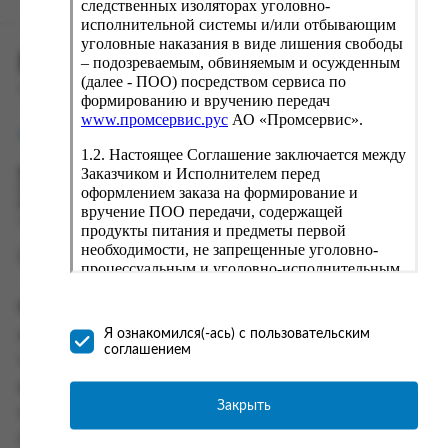
следственных изоляторах уголовно-
исполнительной системы и/или отбывающим
уголовные наказания в виде лишения свободы
ПРОМСЕРВИС.РУС
– подозреваемым, обвиняемым и осужденным
(далее - ПОО) посредством сервиса по
сервис удалённого формирования заказов
формированию и вручению передач
www.промсервис.рус
АО «Промсервис».
support@fguppromservis.ru
1.2. Настоящее Соглашение заключается между
Заказчиком и Исполнителем перед
Время работы поддержки:
Пн - Чт, 8.00 - 17.00
оформлением заказа на формирование и
Пт - 8.00 - 16.00
вручение ПОО передачи, содержащей
по местному времени выбранного ФКУ
продукты питания и предметы первой
необходимости, не запрещенные уголовно-
процессуальным и уголовно-исполнительным
законодательством (далее - передача).
Формирование и вручение передач
Информация
осуществляется Исполнителем
Я ознакомился(-ась) с пользовательским
Информация о доставке и оплате
непосредственно на территории следственного
соглашением
изолятора или исправительного учреждения
Часто задаваемые вопросы
ФСИН России. Соглашение может быть
Контакты
заключено только в случае согласия Заказчика
Закрыть
Политика конфиденциальности
со всеми условиями, оговоренными
настоящим Соглашением.
Пользовательское соглашение