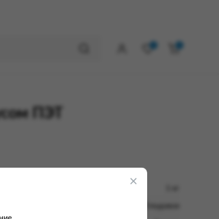
0
0
усом ПЭТ
1 кг
ООО Плодовое
ние.