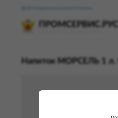
ФКУ Исправительная колония №1 (Копейск)
ПРОМСЕРВИС.РУ
сервис удалённого формирования заказов
Напиток МОРСЕЛЬ 1 л. 
Обр