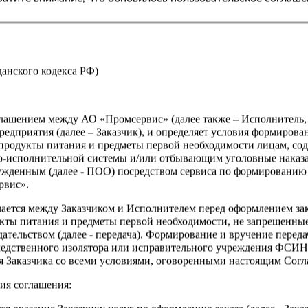
Страна
жданского кодекса РФ)
оглашением между АО «Промсервис» (далее также – Исполнитель
едприятия (далее – Заказчик), и определяет условия формирова
продукты питания и предметы первой необходимости лицам, со
о-исполнительной системы и/или отбывающим уголовные наказа
ужденным (далее - ПОО) посредством сервиса по формированию
рвис».
чается между Заказчиком и Исполнителем перед оформлением за
кты питания и предметы первой необходимости, не запрещенны
ательством (далее - передача). Формирование и вручение перед
ледственного изолятора или исправительного учреждения ФСИ
сия Заказчика со всеми условиями, оговоренными настоящим Сог
ия соглашения: