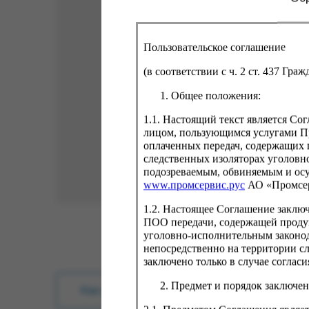
Пользовательское соглашение
(в соответствии с ч. 2 ст. 437 Гра
Общее положения:
1.1. Настоящий текст является С
лицом, пользующимся услугами Пр
оплаченных передач, содержащих 
следственных изоляторах уголовн
подозреваемым, обвиняемым и ос
www.промсервис.рус
АО «Промсе
1.2. Настоящее Соглашение заклю
ПОО передачи, содержащей проду
уголовно-исполнительным законод
непосредственно на территории с
заключено только в случае согла
Предмет и порядок заключен
Как купить?
Оплата