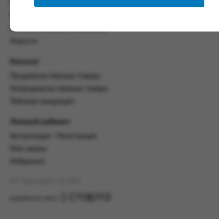
со всеми условиями, оговоренными
Контакты
настоящим Соглашением.
Политика конфиденциальности
Предмет и порядок заключения
Пользовательское соглашение
соглашения:
Новости
2.1. Предметом Соглашения является оказание
Каталог
Заказчику услуг по оформлению заказа (далее -
Заказ) на формирование и вручение передачи
Продовольственные товары
ПОО.
Непродовольственные товары
2.2. Настоящее Соглашение считается
Табачная продукция
заключенным после прохождения Заказчиком
процедуры принятия условий данного
Личный кабинет
Соглашения на сайте www.промсервис.рус
Авторизация / Регистрация
посредством установки галочки в разделе «Я
ознакомлен и согласен с условиями
Мои заказы
Соглашения».
Избранное
2.3. Заказчик выбирает учреждение
АО "Промсервис" (c) 2026
и заполняет Заказ на передачу товаров в
соответствии с инструкциями, размещенными
разработка сайта
на сайте Исполнителя, с указанием
информации о лице, которому необходимо