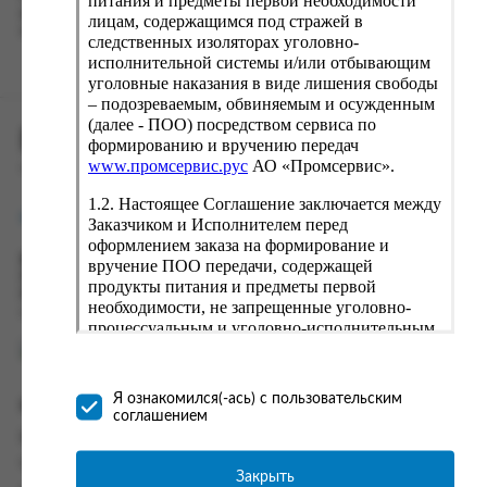
питания и предметы первой необходимости
вводу данные предыдущего заказа. Если условия вам не
лицам, содержащимся под стражей в
подходят, выбирайте другие варианты.
следственных изоляторах уголовно-
исполнительной системы и/или отбывающим
уголовные наказания в виде лишения свободы
– подозреваемым, обвиняемым и осужденным
(далее - ПОО) посредством сервиса по
ПРОМСЕРВИС.РУС
формированию и вручению передач
www.промсервис.рус
АО «Промсервис».
сервис удалённого формирования заказов
1.2. Настоящее Соглашение заключается между
support@fguppromservis.ru
Заказчиком и Исполнителем перед
оформлением заказа на формирование и
Время работы поддержки:
вручение ПОО передачи, содержащей
Пн - Чт, 8.00 - 17.00
продукты питания и предметы первой
Пт - 8.00 - 16.00
необходимости, не запрещенные уголовно-
по местному времени выбранного ФКУ
процессуальным и уголовно-исполнительным
законодательством (далее - передача).
Формирование и вручение передач
осуществляется Исполнителем
Я ознакомился(-ась) с пользовательским
Информация
непосредственно на территории следственного
соглашением
изолятора или исправительного учреждения
Информация о доставке и оплате
ФСИН России. Соглашение может быть
Часто задаваемые вопросы
заключено только в случае согласия Заказчика
Закрыть