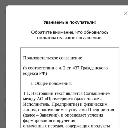
ка, крупа, макаронные изделия
ксофонные карты связи
со, птица, колбасы
кстиль, одежда, обувь, белье
Характеристики
ощи, зелень, фрукты, ягоды
аковочные пакеты
Уважаемые покупатели!
Вес
0.1 кг
ченье, пряники, вафли, зефир
зяйственные товары
Производитель
РУССКИЙ ХОЛОД
Обратите внимание, что обновилось
ба, икра, морепродукты
ектротовары
пользовательское соглашение.
Страна
Россия
хар, соль, приправы, специи
ортивное питание
Пользовательское соглашение
Как купить?
Оплата
вары для животных
(в соответствии с ч. 2 ст. 437 Гражданского
рты, пирожные, кексы, рулеты
кодекса РФ)
Оформить заказ на нашем сайте легко. Просто добавьте
выбранные товары в корзину, а затем перейдите на страницу
ляльные и кошерные продукты
Общее положения:
Корзина, проверьте правильность заказанных позиций и
нажмите кнопку «Оформить заказ».
еб, хлебобулочные изделия
1.1. Настоящий текст является Соглашением
й, кофе, какао
между АО «Промсервис» (далее также –
Оформление заказа
Исполнитель, Предприятие) и физическим
псы, сухарики, сухофрукты, орехи, семечки
лицом, пользующимся услугами Предприятия
Проверьте правильность ввода информации: позиции заказа,
(далее – Заказчик), и определяет условия
выбор местоположения, данные о покупателе. Нажмите
колад, шоколадные батончики
кнопку «Оформить заказ».
формирования и вручения
оплаченных передач, содержащих продукты