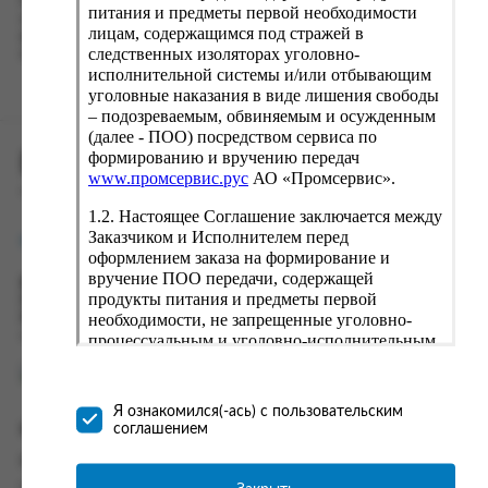
Наш сервис запоминает данные о пользователе, информацию
питания и предметы первой необходимости
о заказе и в следующий раз предложит вам повторить к
лицам, содержащимся под стражей в
вводу данные предыдущего заказа. Если условия вам не
следственных изоляторах уголовно-
подходят, выбирайте другие варианты.
исполнительной системы и/или отбывающим
уголовные наказания в виде лишения свободы
– подозреваемым, обвиняемым и осужденным
(далее - ПОО) посредством сервиса по
формированию и вручению передач
ПРОМСЕРВИС.РУС
www.промсервис.рус
АО «Промсервис».
сервис удалённого формирования заказов
1.2. Настоящее Соглашение заключается между
Заказчиком и Исполнителем перед
support@fguppromservis.ru
оформлением заказа на формирование и
вручение ПОО передачи, содержащей
Время работы поддержки:
продукты питания и предметы первой
Пн - Чт, 8.00 - 17.00
необходимости, не запрещенные уголовно-
Пт - 8.00 - 16.00
по местному времени выбранного ФКУ
процессуальным и уголовно-исполнительным
законодательством (далее - передача).
Формирование и вручение передач
осуществляется Исполнителем
Я ознакомился(-ась) с пользовательским
непосредственно на территории следственного
соглашением
Информация
изолятора или исправительного учреждения
ФСИН России. Соглашение может быть
Информация о доставке и оплате
заключено только в случае согласия Заказчика