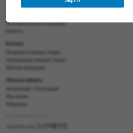
Закрыть
Часто задаваемые вопросы
со всеми условиями, оговоренными
Контакты
настоящим Соглашением.
Политика конфиденциальности
Предмет и порядок заключения
Пользовательское соглашение
соглашения:
Новости
2.1. Предметом Соглашения является оказание
Заказчику услуг по оформлению заказа (далее -
Каталог
Заказ) на формирование и вручение передачи
Продовольственные товары
ПОО.
Непродовольственные товары
2.2. Настоящее Соглашение считается
Табачная продукция
заключенным после прохождения Заказчиком
процедуры принятия условий данного
Личный кабинет
Соглашения на сайте www.промсервис.рус
посредством установки галочки в разделе «Я
Авторизация / Регистрация
ознакомлен и согласен с условиями
Мои заказы
Соглашения».
Избранное
2.3. Заказчик выбирает учреждение
и заполняет Заказ на передачу товаров в
АО "Промсервис" (c) 2026
соответствии с инструкциями, размещенными
на сайте Исполнителя, с указанием
разработка сайта
информации о лице, которому необходимо