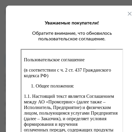
ка, крупа, макаронные изделия
ксофонные карты связи
со, птица, колбасы
кстиль, одежда, обувь, белье
Характеристики
ощи, зелень, фрукты, ягоды
аковочные пакеты
Уважаемые покупатели!
Вес
0.8 кг
ченье, пряники, вафли, зефир
зяйственные товары
Производитель
ООО "Персона"
Обратите внимание, что обновилось
ба, икра, морепродукты
ектротовары
пользовательское соглашение.
Страна
Россия
хар, соль, приправы, специи
ортивное питание
Пользовательское соглашение
Как купить?
Оплата
вары для животных
(в соответствии с ч. 2 ст. 437 Гражданского
рты, пирожные, кексы, рулеты
кодекса РФ)
Оформить заказ на нашем сайте легко. Просто добавьте
выбранные товары в корзину, а затем перейдите на страницу
ляльные и кошерные продукты
Общее положения:
Корзина, проверьте правильность заказанных позиций и
нажмите кнопку «Оформить заказ».
еб, хлебобулочные изделия
1.1. Настоящий текст является Соглашением
й, кофе, какао
между АО «Промсервис» (далее также –
Оформление заказа
Исполнитель, Предприятие) и физическим
псы, сухарики, сухофрукты, орехи, семечки
лицом, пользующимся услугами Предприятия
Проверьте правильность ввода информации: позиции заказа,
(далее – Заказчик), и определяет условия
выбор местоположения, данные о покупателе. Нажмите
колад, шоколадные батончики
кнопку «Оформить заказ».
формирования и вручения
оплаченных передач, содержащих продукты