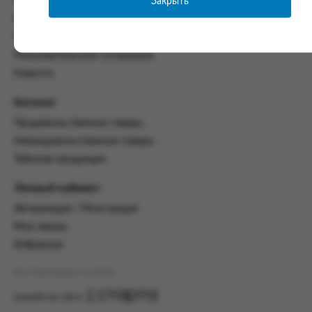
Закрыть
Часто задаваемые вопросы
со всеми условиями, оговоренными
Контакты
настоящим Соглашением.
Политика конфиденциальности
Предмет и порядок заключения
Пользовательское соглашение
соглашения:
Новости
2.1. Предметом Соглашения является оказание
Заказчику услуг по оформлению заказа (далее -
Каталог
Заказ) на формирование и вручение передачи
Продовольственные товары
ПОО.
Непродовольственные товары
2.2. Настоящее Соглашение считается
Табачная продукция
заключенным после прохождения Заказчиком
процедуры принятия условий данного
Личный кабинет
Соглашения на сайте www.промсервис.рус
посредством установки галочки в разделе «Я
Авторизация / Регистрация
ознакомлен и согласен с условиями
Мои заказы
Соглашения».
Избранное
2.3. Заказчик выбирает учреждение
и заполняет Заказ на передачу товаров в
АО "Промсервис" (c) 2026
соответствии с инструкциями, размещенными
на сайте Исполнителя, с указанием
разработка сайта
информации о лице, которому необходимо