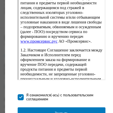
Наш сервис запоминает данные о пользователе, информацию
питания и предметы первой необходимости
о заказе и в следующий раз предложит вам повторить к
лицам, содержащимся под стражей в
вводу данные предыдущего заказа. Если условия вам не
следственных изоляторах уголовно-
подходят, выбирайте другие варианты.
исполнительной системы и/или отбывающим
уголовные наказания в виде лишения свободы
– подозреваемым, обвиняемым и осужденным
(далее - ПОО) посредством сервиса по
формированию и вручению передач
ПРОМСЕРВИС.РУС
www.промсервис.рус
АО «Промсервис».
сервис удалённого формирования заказов
1.2. Настоящее Соглашение заключается между
Заказчиком и Исполнителем перед
support@fguppromservis.ru
оформлением заказа на формирование и
вручение ПОО передачи, содержащей
Время работы поддержки:
продукты питания и предметы первой
Пн - Чт, 8.00 - 17.00
необходимости, не запрещенные уголовно-
Пт - 8.00 - 16.00
по местному времени выбранного ФКУ
процессуальным и уголовно-исполнительным
законодательством (далее - передача).
Формирование и вручение передач
осуществляется Исполнителем
Я ознакомился(-ась) с пользовательским
непосредственно на территории следственного
соглашением
Информация
изолятора или исправительного учреждения
ФСИН России. Соглашение может быть
Информация о доставке и оплате
заключено только в случае согласия Заказчика