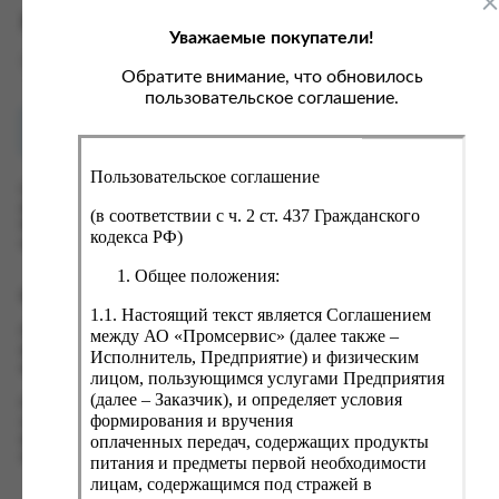
ка, крупа, макаронные изделия
ксофонные карты связи
Характеристики
Уважаемые покупатели!
со, птица, колбасы
кстиль, одежда, обувь, белье
Вес
1 кг
ощи, зелень, фрукты, ягоды
аковочные пакеты
Обратите внимание, что обновилось
пользовательское соглашение.
ченье, пряники, вафли, зефир
зяйственные товары
Как купить?
Оплата
ба, икра, морепродукты
ектротовары
Пользовательское соглашение
хар, соль, приправы, специи
Оформить заказ на нашем сайте легко. Просто добавьте
выбранные товары в корзину, а затем перейдите на страницу
ортивное питание
(в соответствии с ч. 2 ст. 437 Гражданского
Корзина, проверьте правильность заказанных позиций и
кодекса РФ)
вары для животных
нажмите кнопку «Оформить заказ».
Общее положения:
рты, пирожные, кексы, рулеты
Оформление заказа
1.1. Настоящий текст является Соглашением
ляльные и кошерные продукты
Проверьте правильность ввода информации: позиции заказа,
между АО «Промсервис» (далее также –
еб, хлебобулочные изделия
выбор местоположения, данные о покупателе. Нажмите
Исполнитель, Предприятие) и физическим
кнопку «Оформить заказ».
лицом, пользующимся услугами Предприятия
й, кофе, какао
(далее – Заказчик), и определяет условия
Наш сервис запоминает данные о пользователе, информацию
псы, сухарики, сухофрукты, орехи, семечки
формирования и вручения
о заказе и в следующий раз предложит вам повторить к
оплаченных передач, содержащих продукты
вводу данные предыдущего заказа. Если условия вам не
колад, шоколадные батончики
подходят, выбирайте другие варианты.
питания и предметы первой необходимости
лицам, содержащимся под стражей в