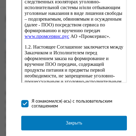
следственных изоляторах уголовно-
исполнительной системы и/или отбывающим
уголовные наказания в виде лишения свободы
ПРОМСЕРВИС.РУС
– подозреваемым, обвиняемым и осужденным
(далее - ПОО) посредством сервиса по
сервис удалённого формирования заказов
формированию и вручению передач
www.промсервис.рус
АО «Промсервис».
support@fguppromservis.ru
1.2. Настоящее Соглашение заключается между
Заказчиком и Исполнителем перед
Время работы поддержки:
Пн - Чт, 8.00 - 17.00
оформлением заказа на формирование и
Пт - 8.00 - 16.00
вручение ПОО передачи, содержащей
по местному времени выбранного ФКУ
продукты питания и предметы первой
необходимости, не запрещенные уголовно-
процессуальным и уголовно-исполнительным
законодательством (далее - передача).
Формирование и вручение передач
Информация
осуществляется Исполнителем
Я ознакомился(-ась) с пользовательским
Информация о доставке и оплате
непосредственно на территории следственного
соглашением
изолятора или исправительного учреждения
Часто задаваемые вопросы
ФСИН России. Соглашение может быть
Контакты
заключено только в случае согласия Заказчика
Закрыть
Политика конфиденциальности
со всеми условиями, оговоренными
настоящим Соглашением.
Пользовательское соглашение