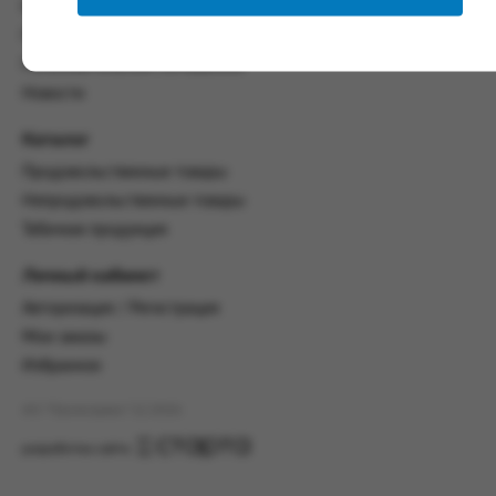
со всеми условиями, оговоренными
Контакты
настоящим Соглашением.
Политика конфиденциальности
Предмет и порядок заключения
Пользовательское соглашение
соглашения:
Новости
2.1. Предметом Соглашения является оказание
Каталог
Заказчику услуг по оформлению заказа (далее -
Заказ) на формирование и вручение передачи
Продовольственные товары
ПОО.
Непродовольственные товары
2.2. Настоящее Соглашение считается
Табачная продукция
заключенным после прохождения Заказчиком
процедуры принятия условий данного
Личный кабинет
Соглашения на сайте www.промсервис.рус
Авторизация / Регистрация
посредством установки галочки в разделе «Я
ознакомлен и согласен с условиями
Мои заказы
Соглашения».
Избранное
2.3. Заказчик выбирает учреждение
АО "Промсервис" (c) 2026
и заполняет Заказ на передачу товаров в
соответствии с инструкциями, размещенными
разработка сайта
на сайте Исполнителя, с указанием
информации о лице, которому необходимо