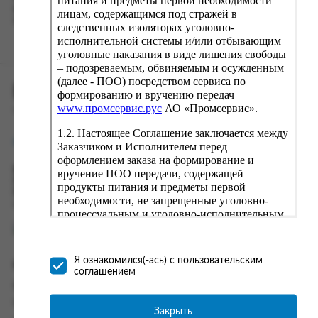
питания и предметы первой необходимости
вводу данные предыдущего заказа. Если условия вам не
лицам, содержащимся под стражей в
подходят, выбирайте другие варианты.
следственных изоляторах уголовно-
исполнительной системы и/или отбывающим
уголовные наказания в виде лишения свободы
– подозреваемым, обвиняемым и осужденным
(далее - ПОО) посредством сервиса по
ПРОМСЕРВИС.РУС
формированию и вручению передач
www.промсервис.рус
АО «Промсервис».
сервис удалённого формирования заказов
1.2. Настоящее Соглашение заключается между
support@fguppromservis.ru
Заказчиком и Исполнителем перед
оформлением заказа на формирование и
Время работы поддержки:
вручение ПОО передачи, содержащей
Пн - Чт, 8.00 - 17.00
продукты питания и предметы первой
Пт - 8.00 - 16.00
необходимости, не запрещенные уголовно-
по местному времени выбранного ФКУ
процессуальным и уголовно-исполнительным
законодательством (далее - передача).
Формирование и вручение передач
осуществляется Исполнителем
Я ознакомился(-ась) с пользовательским
Информация
непосредственно на территории следственного
соглашением
изолятора или исправительного учреждения
Информация о доставке и оплате
ФСИН России. Соглашение может быть
Часто задаваемые вопросы
заключено только в случае согласия Заказчика
Закрыть