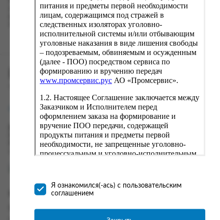
Наш сервис запоминает данные о пользователе, информацию
питания и предметы первой необходимости
о заказе и в следующий раз предложит вам повторить к
лицам, содержащимся под стражей в
вводу данные предыдущего заказа. Если условия вам не
следственных изоляторах уголовно-
подходят, выбирайте другие варианты.
исполнительной системы и/или отбывающим
уголовные наказания в виде лишения свободы
– подозреваемым, обвиняемым и осужденным
(далее - ПОО) посредством сервиса по
формированию и вручению передач
ПРОМСЕРВИС.РУС
www.промсервис.рус
АО «Промсервис».
сервис удалённого формирования заказов
1.2. Настоящее Соглашение заключается между
Заказчиком и Исполнителем перед
support@fguppromservis.ru
оформлением заказа на формирование и
вручение ПОО передачи, содержащей
Время работы поддержки:
продукты питания и предметы первой
Пн - Чт, 8.00 - 17.00
необходимости, не запрещенные уголовно-
Пт - 8.00 - 16.00
по местному времени выбранного ФКУ
процессуальным и уголовно-исполнительным
законодательством (далее - передача).
Формирование и вручение передач
осуществляется Исполнителем
Я ознакомился(-ась) с пользовательским
непосредственно на территории следственного
соглашением
Информация
изолятора или исправительного учреждения
ФСИН России. Соглашение может быть
Информация о доставке и оплате
заключено только в случае согласия Заказчика