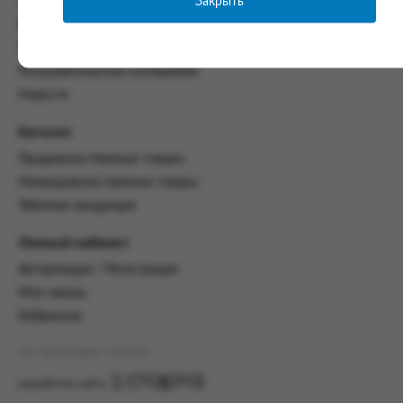
Закрыть
Часто задаваемые вопросы
со всеми условиями, оговоренными
Контакты
настоящим Соглашением.
Политика конфиденциальности
Предмет и порядок заключения
Пользовательское соглашение
соглашения:
Новости
2.1. Предметом Соглашения является оказание
Заказчику услуг по оформлению заказа (далее -
Каталог
Заказ) на формирование и вручение передачи
Продовольственные товары
ПОО.
Непродовольственные товары
2.2. Настоящее Соглашение считается
Табачная продукция
заключенным после прохождения Заказчиком
процедуры принятия условий данного
Личный кабинет
Соглашения на сайте www.промсервис.рус
посредством установки галочки в разделе «Я
Авторизация / Регистрация
ознакомлен и согласен с условиями
Мои заказы
Соглашения».
Избранное
2.3. Заказчик выбирает учреждение
и заполняет Заказ на передачу товаров в
АО "Промсервис" (c) 2026
соответствии с инструкциями, размещенными
на сайте Исполнителя, с указанием
разработка сайта
информации о лице, которому необходимо