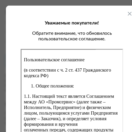
ка, крупа, макаронные изделия
ксофонные карты связи
со, птица, колбасы
кстиль, одежда, обувь, белье
Характеристики
ощи, зелень, фрукты, ягоды
аковочные пакеты
Уважаемые покупатели!
Вес
0.3 кг
ченье, пряники, вафли, зефир
зяйственные товары
Производитель
ООО "Косби-М"
Обратите внимание, что обновилось
ба, икра, морепродукты
ектротовары
пользовательское соглашение.
Страна
Россия
хар, соль, приправы, специи
ортивное питание
Пользовательское соглашение
Как купить?
Оплата
вары для животных
(в соответствии с ч. 2 ст. 437 Гражданского
рты, пирожные, кексы, рулеты
кодекса РФ)
Оформить заказ на нашем сайте легко. Просто добавьте
выбранные товары в корзину, а затем перейдите на страницу
ляльные и кошерные продукты
Общее положения:
Корзина, проверьте правильность заказанных позиций и
нажмите кнопку «Оформить заказ».
еб, хлебобулочные изделия
1.1. Настоящий текст является Соглашением
й, кофе, какао
между АО «Промсервис» (далее также –
Оформление заказа
Исполнитель, Предприятие) и физическим
псы, сухарики, сухофрукты, орехи, семечки
лицом, пользующимся услугами Предприятия
Проверьте правильность ввода информации: позиции заказа,
(далее – Заказчик), и определяет условия
выбор местоположения, данные о покупателе. Нажмите
колад, шоколадные батончики
кнопку «Оформить заказ».
формирования и вручения
оплаченных передач, содержащих продукты