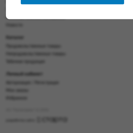
со всеми условиями, оговоренными
Контакты
настоящим Соглашением.
Политика конфиденциальности
Предмет и порядок заключения
Пользовательское соглашение
соглашения:
Новости
2.1. Предметом Соглашения является оказание
Каталог
Заказчику услуг по оформлению заказа (далее -
Заказ) на формирование и вручение передачи
Продовольственные товары
ПОО.
Непродовольственные товары
2.2. Настоящее Соглашение считается
Табачная продукция
заключенным после прохождения Заказчиком
процедуры принятия условий данного
Личный кабинет
Соглашения на сайте www.промсервис.рус
Авторизация / Регистрация
посредством установки галочки в разделе «Я
ознакомлен и согласен с условиями
Мои заказы
Соглашения».
Избранное
2.3. Заказчик выбирает учреждение
АО "Промсервис" (c) 2026
и заполняет Заказ на передачу товаров в
соответствии с инструкциями, размещенными
разработка сайта
на сайте Исполнителя, с указанием
информации о лице, которому необходимо