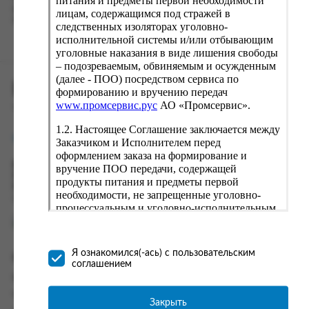
питания и предметы первой необходимости
вводу данные предыдущего заказа. Если условия вам не
лицам, содержащимся под стражей в
подходят, выбирайте другие варианты.
следственных изоляторах уголовно-
исполнительной системы и/или отбывающим
уголовные наказания в виде лишения свободы
– подозреваемым, обвиняемым и осужденным
(далее - ПОО) посредством сервиса по
ПРОМСЕРВИС.РУС
формированию и вручению передач
www.промсервис.рус
АО «Промсервис».
сервис удалённого формирования заказов
1.2. Настоящее Соглашение заключается между
support@fguppromservis.ru
Заказчиком и Исполнителем перед
оформлением заказа на формирование и
Время работы поддержки:
вручение ПОО передачи, содержащей
Пн - Чт, 8.00 - 17.00
продукты питания и предметы первой
Пт - 8.00 - 16.00
необходимости, не запрещенные уголовно-
по местному времени выбранного ФКУ
процессуальным и уголовно-исполнительным
законодательством (далее - передача).
Формирование и вручение передач
осуществляется Исполнителем
Я ознакомился(-ась) с пользовательским
Информация
непосредственно на территории следственного
соглашением
изолятора или исправительного учреждения
Информация о доставке и оплате
ФСИН России. Соглашение может быть
Часто задаваемые вопросы
заключено только в случае согласия Заказчика
Закрыть