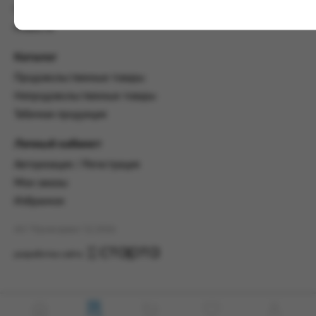
настоящим Соглашением.
Пользовательское соглашение
Предмет и порядок заключения
Новости
соглашения:
Каталог
2.1. Предметом Соглашения является оказание
Заказчику услуг по оформлению заказа (далее -
Продовольственные товары
Заказ) на формирование и вручение передачи
Непродовольственные товары
ПОО.
Табачная продукция
2.2. Настоящее Соглашение считается
заключенным после прохождения Заказчиком
Личный кабинет
процедуры принятия условий данного
Авторизация / Регистрация
Соглашения на сайте www.промсервис.рус
посредством установки галочки в разделе «Я
Мои заказы
ознакомлен и согласен с условиями
Избранное
Соглашения».
АО "Промсервис" (c) 2026
2.3. Заказчик выбирает учреждение
и заполняет Заказ на передачу товаров в
разработка сайта
соответствии с инструкциями, размещенными
на сайте Исполнителя, с указанием
информации о лице, которому необходимо
вручить передачу (фамилия, имя отчество,
день, месяц и год рождения).