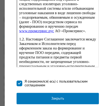
следственных изоляторах уголовно-
исполнительной системы и/или отбывающим
уголовные наказания в виде лишения свободы
– подозреваемым, обвиняемым и осужденным
ПРОМСЕРВИС.РУС
(далее - ПОО) посредством сервиса по
формированию и вручению передач
сервис удалённого формирования заказов
www.промсервис.рус
АО «Промсервис».
support@fguppromservis.ru
1.2. Настоящее Соглашение заключается между
Заказчиком и Исполнителем перед
Время работы поддержки:
оформлением заказа на формирование и
Пн - Чт, 8.00 - 17.00
вручение ПОО передачи, содержащей
Пт - 8.00 - 16.00
продукты питания и предметы первой
по местному времени выбранного ФКУ
необходимости, не запрещенные уголовно-
процессуальным и уголовно-исполнительным
законодательством (далее - передача).
Формирование и вручение передач
Информация
осуществляется Исполнителем
Я ознакомился(-ась) с пользовательским
непосредственно на территории следственного
Информация о доставке и оплате
соглашением
изолятора или исправительного учреждения
Часто задаваемые вопросы
ФСИН России. Соглашение может быть
заключено только в случае согласия Заказчика
Контакты
Закрыть
со всеми условиями, оговоренными
Политика конфиденциальности