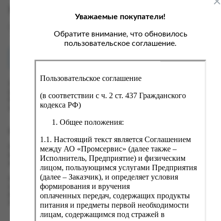
ка, крупа, макаронные изделия
ксофонные карты связи
Характеристики
Уважаемые покупатели!
со, птица, колбасы
кстиль, одежда, обувь, белье
Вес
0.05 кг
ощи, зелень, фрукты, ягоды
аковочные пакеты
Обратите внимание, что обновилось
пользовательское соглашение.
ченье, пряники, вафли, зефир
зяйственные товары
Как купить?
Оплата
ба, икра, морепродукты
ектротовары
Пользовательское соглашение
хар, соль, приправы, специи
Оформить заказ на нашем сайте легко. Просто добавьте
выбранные товары в корзину, а затем перейдите на страницу
ортивное питание
(в соответствии с ч. 2 ст. 437 Гражданского
Корзина, проверьте правильность заказанных позиций и
кодекса РФ)
вары для животных
нажмите кнопку «Оформить заказ».
Общее положения:
рты, пирожные, кексы, рулеты
Оформление заказа
1.1. Настоящий текст является Соглашением
ляльные и кошерные продукты
Проверьте правильность ввода информации: позиции заказа,
между АО «Промсервис» (далее также –
еб, хлебобулочные изделия
выбор местоположения, данные о покупателе. Нажмите
Исполнитель, Предприятие) и физическим
кнопку «Оформить заказ».
лицом, пользующимся услугами Предприятия
й, кофе, какао
(далее – Заказчик), и определяет условия
Наш сервис запоминает данные о пользователе, информацию
псы, сухарики, сухофрукты, орехи, семечки
формирования и вручения
о заказе и в следующий раз предложит вам повторить к
оплаченных передач, содержащих продукты
вводу данные предыдущего заказа. Если условия вам не
колад, шоколадные батончики
подходят, выбирайте другие варианты.
питания и предметы первой необходимости
лицам, содержащимся под стражей в