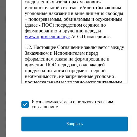
следственных изоляторах уголовно-
исполнительной системы и/или отбывающим
уголовные наказания в виде лишения свободы
ПРОМСЕРВИС.РУС
– подозреваемым, обвиняемым и осужденным
(далее - ПОО) посредством сервиса по
сервис удалённого формирования заказов
формированию и вручению передач
www.промсервис.рус
АО «Промсервис».
support@fguppromservis.ru
1.2. Настоящее Соглашение заключается между
Заказчиком и Исполнителем перед
Время работы поддержки:
Пн - Чт, 8.00 - 17.00
оформлением заказа на формирование и
Пт - 8.00 - 16.00
вручение ПОО передачи, содержащей
по местному времени выбранного ФКУ
продукты питания и предметы первой
необходимости, не запрещенные уголовно-
процессуальным и уголовно-исполнительным
законодательством (далее - передача).
Формирование и вручение передач
Информация
осуществляется Исполнителем
Я ознакомился(-ась) с пользовательским
Информация о доставке и оплате
непосредственно на территории следственного
соглашением
изолятора или исправительного учреждения
Часто задаваемые вопросы
ФСИН России. Соглашение может быть
Контакты
заключено только в случае согласия Заказчика
Закрыть
Политика конфиденциальности
со всеми условиями, оговоренными
настоящим Соглашением.
Пользовательское соглашение