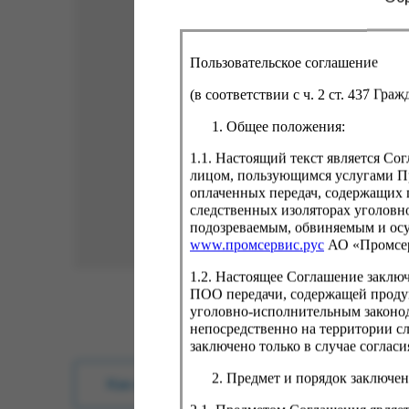
Пользовательское соглашение
(в соответствии с ч. 2 ст. 437 Гра
Общее положения:
1.1. Настоящий текст является С
лицом, пользующимся услугами Пр
оплаченных передач, содержащих 
следственных изоляторах уголовн
подозреваемым, обвиняемым и ос
www.промсервис.рус
АО «Промсе
1.2. Настоящее Соглашение заклю
ПОО передачи, содержащей проду
уголовно-исполнительным законод
непосредственно на территории с
заключено только в случае согла
Предмет и порядок заключен
Как купить?
Оплата