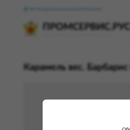
ФКУ Исправительная колония №1 (Копейск)
ПРОМСЕРВИС.РУ
сервис удалённого формирования заказов
Карамель вес. Барбарис
Обр