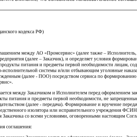
Страна
жданского кодекса РФ)
оглашением между АО «Промсервис» (далее также – Исполнитель
едприятия (далее – Заказчик), и определяет условия формирова
продукты питания и предметы первой необходимости лицам, со
о-исполнительной системы и/или отбывающим уголовные наказа
ужденным (далее - ПОО) посредством сервиса по формированию
рвис».
чается между Заказчиком и Исполнителем перед оформлением за
кты питания и предметы первой необходимости, не запрещенны
ательством (далее - передача). Формирование и вручение перед
ледственного изолятора или исправительного учреждения ФСИ
сия Заказчика со всеми условиями, оговоренными настоящим Сог
ия соглашения: