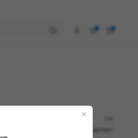
0
0
1 кг
ОАО "Объедененные кондитеры"
ние.