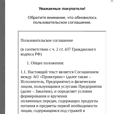
ка, крупа, макаронные изделия
ксофонные карты связи
Характеристики
Уважаемые покупатели!
со, птица, колбасы
кстиль, одежда, обувь, белье
Вес
0.012 кг
ощи, зелень, фрукты, ягоды
аковочные пакеты
Обратите внимание, что обновилось
пользовательское соглашение.
ченье, пряники, вафли, зефир
зяйственные товары
Как купить?
Оплата
ба, икра, морепродукты
ектротовары
Пользовательское соглашение
хар, соль, приправы, специи
Оформить заказ на нашем сайте легко. Просто добавьте
выбранные товары в корзину, а затем перейдите на страницу
ортивное питание
(в соответствии с ч. 2 ст. 437 Гражданского
Корзина, проверьте правильность заказанных позиций и
кодекса РФ)
вары для животных
нажмите кнопку «Оформить заказ».
Общее положения:
рты, пирожные, кексы, рулеты
Оформление заказа
1.1. Настоящий текст является Соглашением
ляльные и кошерные продукты
Проверьте правильность ввода информации: позиции заказа,
между АО «Промсервис» (далее также –
еб, хлебобулочные изделия
выбор местоположения, данные о покупателе. Нажмите
Исполнитель, Предприятие) и физическим
кнопку «Оформить заказ».
лицом, пользующимся услугами Предприятия
й, кофе, какао
(далее – Заказчик), и определяет условия
Наш сервис запоминает данные о пользователе, информацию
псы, сухарики, сухофрукты, орехи, семечки
формирования и вручения
о заказе и в следующий раз предложит вам повторить к
оплаченных передач, содержащих продукты
вводу данные предыдущего заказа. Если условия вам не
колад, шоколадные батончики
подходят, выбирайте другие варианты.
питания и предметы первой необходимости
лицам, содержащимся под стражей в