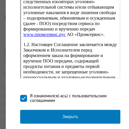
следственных изоляторах уголовно-
исполнительной системы и/или отбывающим
уголовные наказания в виде лишения свободы
ПРОМСЕРВИС.РУС
– подозреваемым, обвиняемым и осужденным
(далее - ПОО) посредством сервиса по
сервис удалённого формирования заказов
формированию и вручению передач
www.промсервис.рус
АО «Промсервис».
support@fguppromservis.ru
1.2. Настоящее Соглашение заключается между
Заказчиком и Исполнителем перед
Время работы поддержки:
Пн - Чт, 8.00 - 17.00
оформлением заказа на формирование и
Пт - 8.00 - 16.00
вручение ПОО передачи, содержащей
по местному времени выбранного ФКУ
продукты питания и предметы первой
необходимости, не запрещенные уголовно-
процессуальным и уголовно-исполнительным
законодательством (далее - передача).
Формирование и вручение передач
Информация
осуществляется Исполнителем
Я ознакомился(-ась) с пользовательским
Информация о доставке и оплате
непосредственно на территории следственного
соглашением
изолятора или исправительного учреждения
Часто задаваемые вопросы
ФСИН России. Соглашение может быть
Контакты
заключено только в случае согласия Заказчика
Закрыть
Политика конфиденциальности
со всеми условиями, оговоренными
настоящим Соглашением.
Пользовательское соглашение