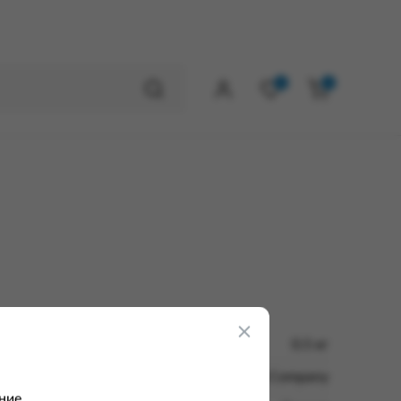
0
0
0.5 кг
The Coca-Cola Company
ние.