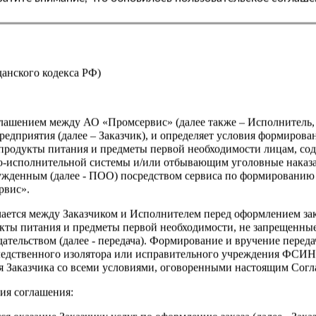
Страна
жданского кодекса РФ)
оглашением между АО «Промсервис» (далее также – Исполнитель
едприятия (далее – Заказчик), и определяет условия формирова
продукты питания и предметы первой необходимости лицам, со
о-исполнительной системы и/или отбывающим уголовные наказа
ужденным (далее - ПОО) посредством сервиса по формированию
рвис».
чается между Заказчиком и Исполнителем перед оформлением за
кты питания и предметы первой необходимости, не запрещенны
ательством (далее - передача). Формирование и вручение перед
ледственного изолятора или исправительного учреждения ФСИ
сия Заказчика со всеми условиями, оговоренными настоящим Сог
ия соглашения: