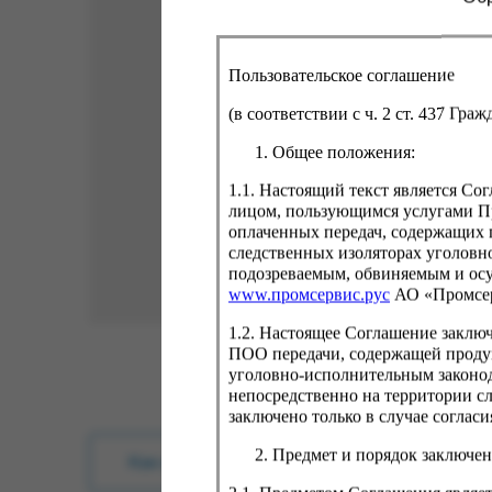
Пользовательское соглашение
(в соответствии с ч. 2 ст. 437 Гра
Общее положения:
1.1. Настоящий текст является С
лицом, пользующимся услугами Пр
оплаченных передач, содержащих 
следственных изоляторах уголовн
подозреваемым, обвиняемым и ос
www.промсервис.рус
АО «Промсе
1.2. Настоящее Соглашение заклю
ПОО передачи, содержащей проду
уголовно-исполнительным законод
непосредственно на территории с
заключено только в случае согла
Предмет и порядок заключен
Как купить?
Оплата