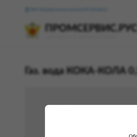
ФКУ Исправительная колония №1 (Копейск)
ПРОМСЕРВИС.РУ
сервис удалённого формирования заказов
Газ. вода КОКА-КОЛА 0,
Обр