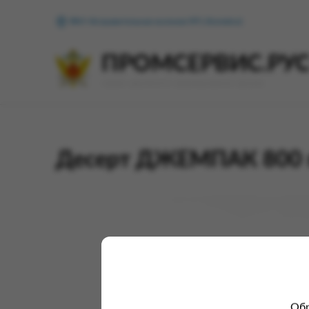
ФКУ Исправительная колония №1 (Копейск)
ПРОМСЕРВИС.РУ
сервис удалённого формирования заказов
Десерт ДЖЕМПАК 800 гр
Обр