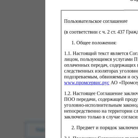
Пользовательское соглашение
(в соответствии с ч. 2 ст. 437 Гра
Общее положения:
1.1. Настоящий текст является С
лицом, пользующимся услугами Пр
оплаченных передач, содержащих 
следственных изоляторах уголовн
подозреваемым, обвиняемым и ос
www.промсервис.рус
АО «Промсе
1.2. Настоящее Соглашение заклю
ПОО передачи, содержащей проду
уголовно-исполнительным законод
непосредственно на территории с
заключено только в случае согла
Предмет и порядок заключен
Как купить?
Оплата