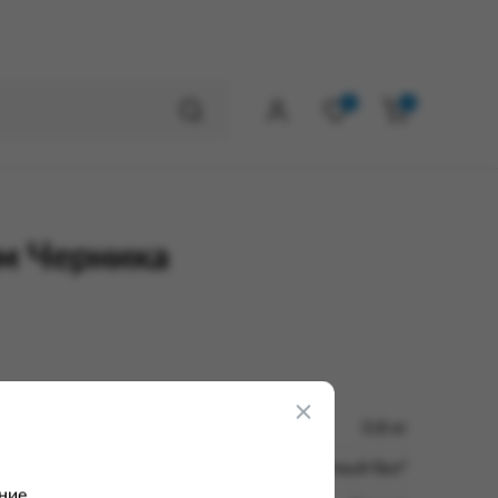
0
0
м Черника
0.8 кг
ООО "Томатный бал"
ние.