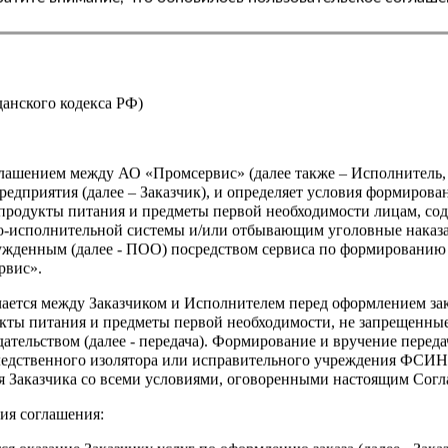
Страна
жданского кодекса РФ)
оглашением между АО «Промсервис» (далее также – Исполнитель
едприятия (далее – Заказчик), и определяет условия формирова
продукты питания и предметы первой необходимости лицам, со
о-исполнительной системы и/или отбывающим уголовные наказа
ужденным (далее - ПОО) посредством сервиса по формированию
рвис».
чается между Заказчиком и Исполнителем перед оформлением за
кты питания и предметы первой необходимости, не запрещенны
ательством (далее - передача). Формирование и вручение перед
ледственного изолятора или исправительного учреждения ФСИ
сия Заказчика со всеми условиями, оговоренными настоящим Сог
ия соглашения: