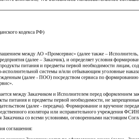
жданского кодекса РФ)
оглашением между АО «Промсервис» (далее также – Исполнитель
едприятия (далее – Заказчик), и определяет условия формирова
продукты питания и предметы первой необходимости лицам, со
о-исполнительной системы и/или отбывающим уголовные наказа
ужденным (далее - ПОО) посредством сервиса по формированию
рвис».
чается между Заказчиком и Исполнителем перед оформлением за
кты питания и предметы первой необходимости, не запрещенны
ательством (далее - передача). Формирование и вручение перед
ледственного изолятора или исправительного учреждения ФСИ
сия Заказчика со всеми условиями, оговоренными настоящим Сог
ия соглашения: