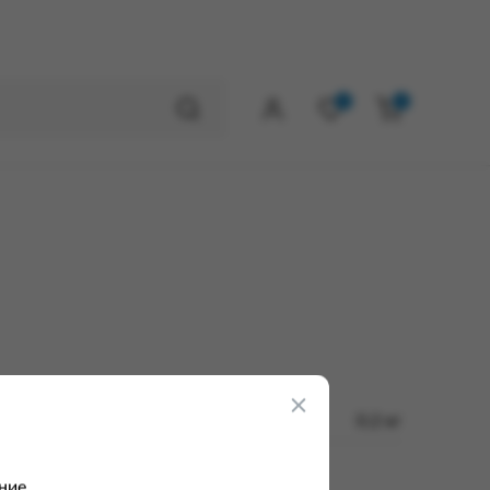
0
0
0.2 кг
ние.