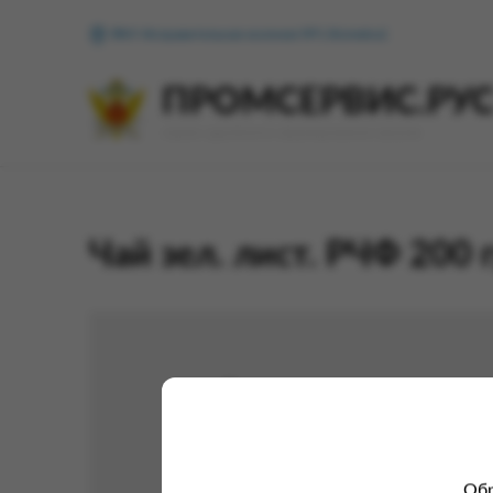
ФКУ Исправительная колония №1 (Копейск)
ПРОМСЕРВИС.РУ
сервис удалённого формирования заказов
Чай зел. лист. РЧФ 200 г
Обр