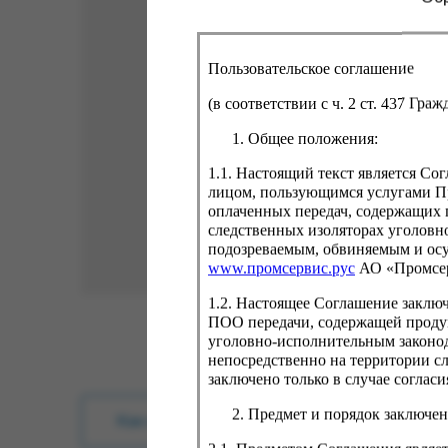
Пользовательское соглашение
(в соответствии с ч. 2 ст. 437 Гра
Общее положения:
1.1. Настоящий текст является С
лицом, пользующимся услугами Пр
оплаченных передач, содержащих 
следственных изоляторах уголовн
подозреваемым, обвиняемым и ос
www.промсервис.рус
АО «Промсе
1.2. Настоящее Соглашение заклю
ПОО передачи, содержащей проду
уголовно-исполнительным законод
непосредственно на территории с
заключено только в случае согла
Предмет и порядок заключен
Как купить?
Оплата