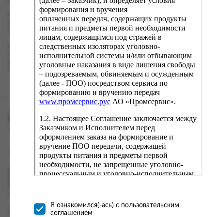
(далее – Заказчик), и определяет условия
формирования и вручения
Проверьте правильность ввода информации: позиции заказа,
оплаченных передач, содержащих продукты
выбор местоположения, данные о покупателе. Нажмите
питания и предметы первой необходимости
кнопку «Оформить заказ».
лицам, содержащимся под стражей в
следственных изоляторах уголовно-
Наш сервис запоминает данные о пользователе, информацию
о заказе и в следующий раз предложит вам повторить к
исполнительной системы и/или отбывающим
вводу данные предыдущего заказа. Если условия вам не
уголовные наказания в виде лишения свободы
подходят, выбирайте другие варианты.
– подозреваемым, обвиняемым и осужденным
(далее - ПОО) посредством сервиса по
формированию и вручению передач
www.промсервис.рус
АО «Промсервис».
ПРОМСЕРВИС.РУС
1.2. Настоящее Соглашение заключается между
Заказчиком и Исполнителем перед
сервис удалённого формирования заказов
оформлением заказа на формирование и
вручение ПОО передачи, содержащей
support@fguppromservis.ru
продукты питания и предметы первой
необходимости, не запрещенные уголовно-
Время работы поддержки:
процессуальным и уголовно-исполнительным
Пн - Чт, 8.00 - 17.00
законодательством (далее - передача).
Пт - 8.00 - 16.00
Формирование и вручение передач
по местному времени выбранного ФКУ
осуществляется Исполнителем
Я ознакомился(-ась) с пользовательским
непосредственно на территории следственного
соглашением