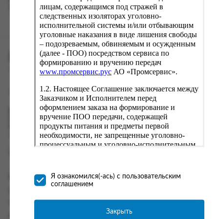
вводу данные предыдущего заказа. Если условия вам не
лицам, содержащимся под стражей в
подходят, выбирайте другие варианты.
следственных изоляторах уголовно-
исполнительной системы и/или отбывающим
уголовные наказания в виде лишения свободы
– подозреваемым, обвиняемым и осужденным
(далее - ПОО) посредством сервиса по
ПРОМСЕРВИС.РУС
формированию и вручению передач
сервис удалённого формирования заказов
www.промсервис.рус
АО «Промсервис».
1.2. Настоящее Соглашение заключается между
support@fguppromservis.ru
Заказчиком и Исполнителем перед
оформлением заказа на формирование и
Время работы поддержки:
вручение ПОО передачи, содержащей
Пн - Чт, 8.00 - 17.00
продукты питания и предметы первой
Пт - 8.00 - 16.00
необходимости, не запрещенные уголовно-
по местному времени выбранного ФКУ
процессуальным и уголовно-исполнительным
законодательством (далее - передача).
Формирование и вручение передач
осуществляется Исполнителем
Информация
Я ознакомился(-ась) с пользовательским
непосредственно на территории следственного
соглашением
изолятора или исправительного учреждения
Информация о доставке и оплате
ФСИН России. Соглашение может быть
Часто задаваемые вопросы
заключено только в случае согласия Заказчика
Закрыть
Контакты
со всеми условиями, оговоренными