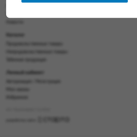
настоящим Соглашением.
Политика конфиденциальности
Пользовательское соглашение
Предмет и порядок заключения
соглашения:
Новости
2.1. Предметом Соглашения является оказание
Каталог
Заказчику услуг по оформлению заказа (далее -
Заказ) на формирование и вручение передачи
Продовольственные товары
ПОО.
Непродовольственные товары
Табачная продукция
2.2. Настоящее Соглашение считается
заключенным после прохождения Заказчиком
процедуры принятия условий данного
Личный кабинет
Соглашения на сайте www.промсервис.рус
Авторизация / Регистрация
посредством установки галочки в разделе «Я
ознакомлен и согласен с условиями
Мои заказы
Соглашения».
Избранное
2.3. Заказчик выбирает учреждение
АО "Промсервис" (c) 2026
и заполняет Заказ на передачу товаров в
соответствии с инструкциями, размещенными
разработка сайта
на сайте Исполнителя, с указанием
информации о лице, которому необходимо
вручить передачу (фамилия, имя отчество,