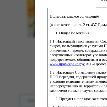
Пользовательское соглашение
(в соответствии с ч. 2 ст. 437 Гра
Общее положения:
1.1. Настоящий текст является С
лицом, пользующимся услугами Пр
оплаченных передач, содержащих 
следственных изоляторах уголовн
подозреваемым, обвиняемым и ос
www.промсервис.рус
АО «Промсе
1.2. Настоящее Соглашение заклю
ПОО передачи, содержащей проду
уголовно-исполнительным законод
непосредственно на территории с
заключено только в случае согла
Предмет и порядок заключен
Как купить?
Оплата