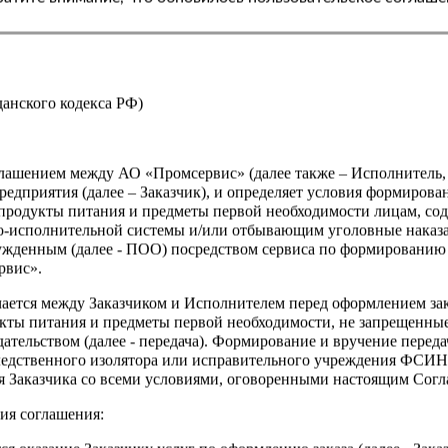
Производитель
Страна
жданского кодекса РФ)
оглашением между АО «Промсервис» (далее также – Исполнитель
едприятия (далее – Заказчик), и определяет условия формирова
продукты питания и предметы первой необходимости лицам, со
о-исполнительной системы и/или отбывающим уголовные наказа
ужденным (далее - ПОО) посредством сервиса по формированию
рвис».
чается между Заказчиком и Исполнителем перед оформлением за
кты питания и предметы первой необходимости, не запрещенны
ательством (далее - передача). Формирование и вручение перед
ледственного изолятора или исправительного учреждения ФСИ
сия Заказчика со всеми условиями, оговоренными настоящим Сог
ия соглашения: