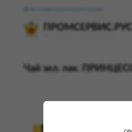
ФКУ Исправительная колония №1 (Копейск)
ПРОМСЕРВИС.РУ
сервис удалённого формирования заказов
Чай зел. пак. ПРИНЦЕСС
Обр