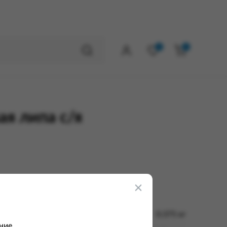
0
0
ая липа с/я
0.375 кг
ние.